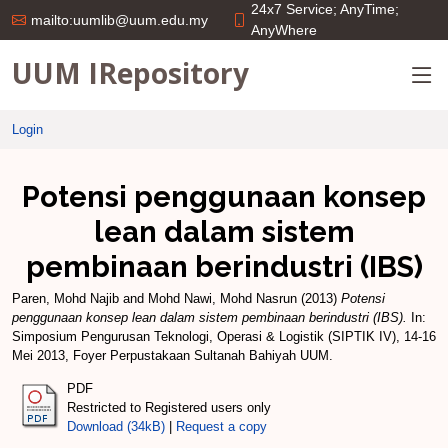
24x7 Service; AnyTime;
mailto:uumlib@uum.edu.my
AnyWhere
UUM IRepository
Login
Potensi penggunaan konsep
lean dalam sistem
pembinaan berindustri (IBS)
Paren, Mohd Najib
and
Mohd Nawi, Mohd Nasrun
(2013)
Potensi
penggunaan konsep lean dalam sistem pembinaan berindustri (IBS).
In:
Simposium Pengurusan Teknologi, Operasi & Logistik (SIPTIK IV), 14-16
Mei 2013, Foyer Perpustakaan Sultanah Bahiyah UUM.
PDF
Restricted to Registered users only
Download (34kB)
|
Request a copy