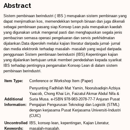
Abstract
Sistem pembinaan berindustri ( IBS ) merupakan sistem pembinaan yang
dapat menjimatkan kos, memendekkan tempoh binaan dan juga dikenali
sebagai pembinaan pasang siap.Konsep Lean pula merupakan kaedah
yang digunakan untuk mengenal pasti dan menghapuskan segala jenis
pembaziran semasa operasi pengeluaran dan servis perkhidmatan
dijalankan.Data diperoleh melalui kajian literatur daripada jurnal- jurnal
dan media elektronik terhadap masalah- masalah yang wujud daripada
penggunaan Sistem pembinaan berindustri (IBS).Kepentingan kajian
yang dijalankan bertujuan untuk memberi pendedahan kepada syarikat
IBS terhadap pentingnya pengamalan Konsep Lean di dalam sistem
pembinaan berindustri.
Item Type:
Conference or Workshop Item (Paper)
Penyunting Fadhilah Mat Yamin, Noorulsadiqin Azbiya
Yaacob, Chong Khai Lin, Faizatul Akmar Abdul Nifa &
Additional
Suria Musa. e-ISBN 978-983-2078-77-7 Anjuran Pusat
Information:
Pengajian Pengurusan Teknologi dan Logistik (STML)
dengan kerjasama Pusat Kerjasama Universiti-Industri
(CUIC)
Uncontrolled
IBS, konsep lean, kepentingan, Kajian Literatur,
Keywords:
masalah-masalah.