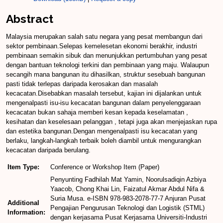
Abstract
Malaysia merupakan salah satu negara yang pesat membangun dari
sektor pembinaan.Selepas kemelesetan ekonomi berakhir, industri
pembinaan semakin sibuk dan menunjukkan pertumbuhan yang pesat
dengan bantuan teknologi terkini dan pembinaan yang maju. Walaupun
secangih mana bangunan itu dihasilkan, struktur sesebuah bangunan
pasti tidak terlepas daripada kerosakan dan masalah
kecacatan.Disebabkan masalah tersebut, kajian ini dijalankan untuk
mengenalpasti isu-isu kecacatan bangunan dalam penyelenggaraan
kecacatan bukan sahaja memberi kesan kepada keselamatan ,
kesihatan dan keselesaan pelanggan , tetapi juga akan menjejaskan rupa
dan estetika bangunan.Dengan mengenalpasti isu kecacatan yang
berlaku, langkah-langkah terbaik boleh diambil untuk mengurangkan
kecacatan daripada berulang.
Item Type:
Conference or Workshop Item (Paper)
Penyunting Fadhilah Mat Yamin, Noorulsadiqin Azbiya
Yaacob, Chong Khai Lin, Faizatul Akmar Abdul Nifa &
Suria Musa. e-ISBN 978-983-2078-77-7 Anjuran Pusat
Additional
Pengajian Pengurusan Teknologi dan Logistik (STML)
Information:
dengan kerjasama Pusat Kerjasama Universiti-Industri