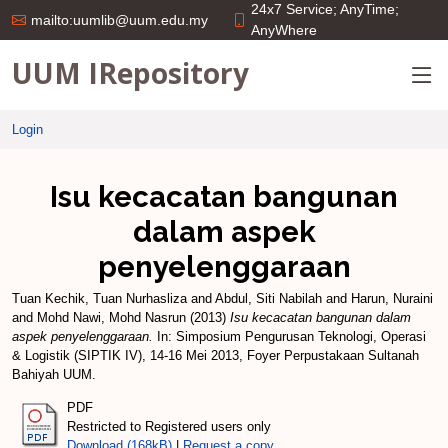
24x7 Service; AnyTime;
mailto:uumlib@uum.edu.my
AnyWhere
UUM IRepository
Login
Isu kecacatan bangunan
dalam aspek
penyelenggaraan
Tuan Kechik, Tuan Nurhasliza
and
Abdul, Siti Nabilah
and
Harun, Nuraini
and
Mohd Nawi, Mohd Nasrun
(2013)
Isu kecacatan bangunan dalam
aspek penyelenggaraan.
In: Simposium Pengurusan Teknologi, Operasi
& Logistik (SIPTIK IV), 14-16 Mei 2013, Foyer Perpustakaan Sultanah
Bahiyah UUM.
PDF
Restricted to Registered users only
Download (168kB)
|
Request a copy