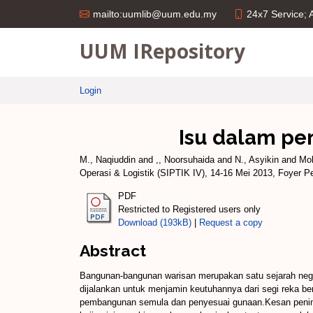
24x7 Service;
mailto:uumlib@uum.edu.my
UUM IRepository
Login
Isu dalam pe
M., Naqiuddin
and
,, Noorsuhaida
and
N., Asyikin
and
Mo
Operasi & Logistik (SIPTIK IV), 14-16 Mei 2013, Foyer 
PDF
Restricted to Registered users only
Download (193kB)
|
Request a copy
Abstract
Bangunan-bangunan warisan merupakan satu sejarah nega
dijalankan untuk menjamin keutuhannya dari segi reka be
pembangunan semula dan penyesuai gunaan.Kesan peningg