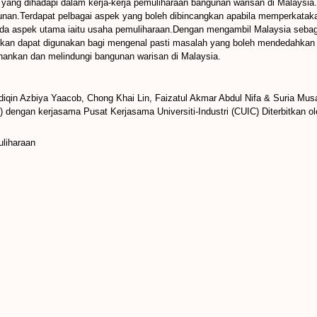
 yang dihadapi dalam kerja-kerja pemuliharaan bangunan warisan di Malaysia
bangunan.Terdapat pelbagai aspek yang boleh dibincangkan apabila memperkata
da aspek utama iaitu usaha pemuliharaan.Dengan mengambil Malaysia sebag
harapkan dapat digunakan bagi mengenal pasti masalah yang boleh mendedahk
nkan dan melindungi bangunan warisan di Malaysia.
iqin Azbiya Yaacob, Chong Khai Lin, Faizatul Akmar Abdul Nifa & Suria Mus
 dengan kerjasama Pusat Kerjasama Universiti-Industri (CUIC) Diterbitkan o
liharaan