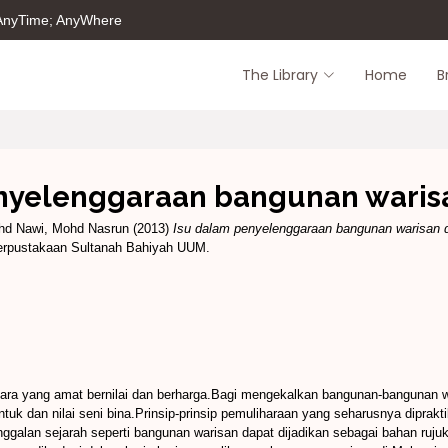
 AnyTime; AnyWhere
The Library
Home
B
nyelenggaraan bangunan warisa
hd Nawi, Mohd Nasrun
(2013)
Isu dalam penyelenggaraan bangunan warisan d
Perpustakaan Sultanah Bahiyah UUM.
ra yang amat bernilai dan berharga.Bagi mengekalkan bangunan-bangunan wa
ntuk dan nilai seni bina.Prinsip-prinsip pemuliharaan yang seharusnya dipra
alan sejarah seperti bangunan warisan dapat dijadikan sebagai bahan ruju