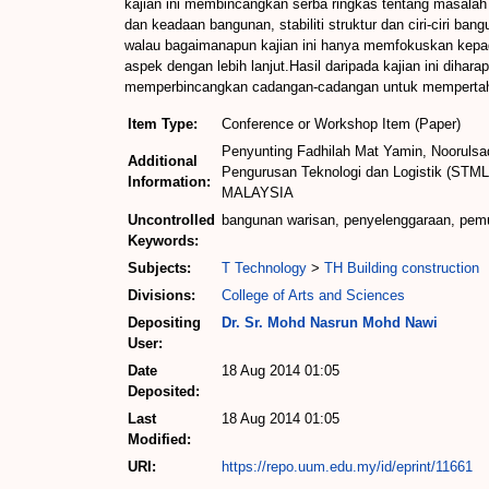
kajian ini membincangkan serba ringkas tentang masalah
dan keadaan bangunan, stabiliti struktur dan ciri-ciri 
walau bagaimanapun kajian ini hanya memfokuskan kepa
aspek dengan lebih lanjut.Hasil daripada kajian ini di
memperbincangkan cadangan-cadangan untuk mempertaha
Item Type:
Conference or Workshop Item (Paper)
Penyunting Fadhilah Mat Yamin, Noorulsad
Additional
Pengurusan Teknologi dan Logistik (STML)
Information:
MALAYSIA
Uncontrolled
bangunan warisan, penyelenggaraan, pemu
Keywords:
Subjects:
T Technology
>
TH Building construction
Divisions:
College of Arts and Sciences
Depositing
Dr. Sr. Mohd Nasrun Mohd Nawi
User:
Date
18 Aug 2014 01:05
Deposited:
Last
18 Aug 2014 01:05
Modified:
URI:
https://repo.uum.edu.my/id/eprint/11661