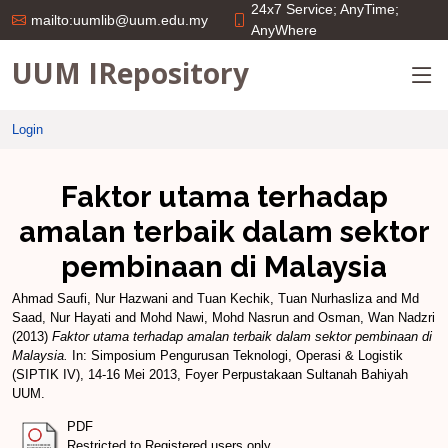
24x7 Service; AnyTime;
mailto:uumlib@uum.edu.my
AnyWhere
UUM IRepository
Login
Faktor utama terhadap
amalan terbaik dalam sektor
pembinaan di Malaysia
Ahmad Saufi, Nur Hazwani
and
Tuan Kechik, Tuan Nurhasliza
and
Md
Saad, Nur Hayati
and
Mohd Nawi, Mohd Nasrun
and
Osman, Wan Nadzri
(2013)
Faktor utama terhadap amalan terbaik dalam sektor pembinaan di
Malaysia.
In: Simposium Pengurusan Teknologi, Operasi & Logistik
(SIPTIK IV), 14-16 Mei 2013, Foyer Perpustakaan Sultanah Bahiyah
UUM.
PDF
Restricted to Registered users only