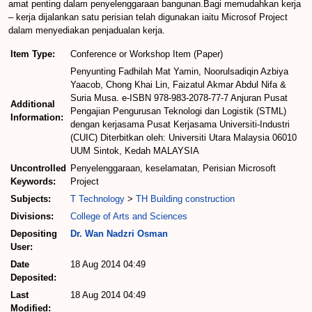
amat penting dalam penyelenggaraan bangunan.Bagi memudahkan kerja
– kerja dijalankan satu perisian telah digunakan iaitu Microsof Project
dalam menyediakan penjadualan kerja.
Item Type:
Conference or Workshop Item (Paper)
Penyunting Fadhilah Mat Yamin, Noorulsadiqin Azbiya
Yaacob, Chong Khai Lin, Faizatul Akmar Abdul Nifa &
Suria Musa. e-ISBN 978-983-2078-77-7 Anjuran Pusat
Additional
Pengajian Pengurusan Teknologi dan Logistik (STML)
Information:
dengan kerjasama Pusat Kerjasama Universiti-Industri
(CUIC) Diterbitkan oleh: Universiti Utara Malaysia 06010
UUM Sintok, Kedah MALAYSIA
Uncontrolled
Penyelenggaraan, keselamatan, Perisian Microsoft
Keywords:
Project
Subjects:
T Technology
>
TH Building construction
Divisions:
College of Arts and Sciences
Depositing
Dr. Wan Nadzri Osman
User:
Date
18 Aug 2014 04:49
Deposited:
Last
18 Aug 2014 04:49
Modified: