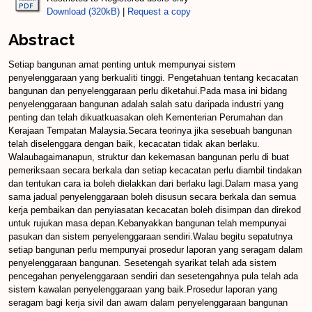
Download (320kB)
|
Request a copy
Abstract
Setiap bangunan amat penting untuk mempunyai sistem
penyelenggaraan yang berkualiti tinggi. Pengetahuan tentang kecacatan
bangunan dan penyelenggaraan perlu diketahui.Pada masa ini bidang
penyelenggaraan bangunan adalah salah satu daripada industri yang
penting dan telah dikuatkuasakan oleh Kementerian Perumahan dan
Kerajaan Tempatan Malaysia.Secara teorinya jika sesebuah bangunan
telah diselenggara dengan baik, kecacatan tidak akan berlaku.
Walaubagaimanapun, struktur dan kekemasan bangunan perlu di buat
pemeriksaan secara berkala dan setiap kecacatan perlu diambil tindakan
dan tentukan cara ia boleh dielakkan dari berlaku lagi.Dalam masa yang
sama jadual penyelenggaraan boleh disusun secara berkala dan semua
kerja pembaikan dan penyiasatan kecacatan boleh disimpan dan direkod
untuk rujukan masa depan.Kebanyakkan bangunan telah mempunyai
pasukan dan sistem penyelenggaraan sendiri.Walau begitu sepatutnya
setiap bangunan perlu mempunyai prosedur laporan yang seragam dalam
penyelenggaraan bangunan. Sesetengah syarikat telah ada sistem
pencegahan penyelenggaraan sendiri dan sesetengahnya pula telah ada
sistem kawalan penyelenggaraan yang baik.Prosedur laporan yang
seragam bagi kerja sivil dan awam dalam penyelenggaraan bangunan