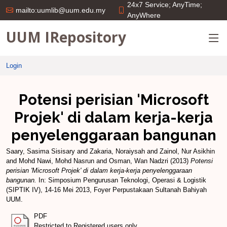
24x7 Service; AnyTime;
mailto:uumlib@uum.edu.my
AnyWhere
UUM IRepository
Login
Potensi perisian 'Microsoft
Projek' di dalam kerja-kerja
penyelenggaraan bangunan
Saary, Sasima Sisisary
and
Zakaria, Noraiysah
and
Zainol, Nur Asikhin
and
Mohd Nawi, Mohd Nasrun
and
Osman, Wan Nadzri
(2013)
Potensi
perisian 'Microsoft Projek' di dalam kerja-kerja penyelenggaraan
bangunan.
In: Simposium Pengurusan Teknologi, Operasi & Logistik
(SIPTIK IV), 14-16 Mei 2013, Foyer Perpustakaan Sultanah Bahiyah
UUM.
PDF
Restricted to Registered users only