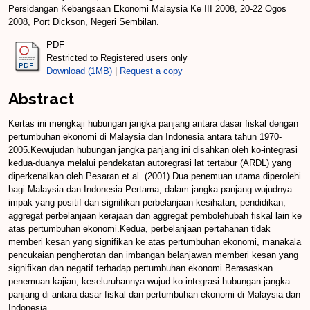
Persidangan Kebangsaan Ekonomi Malaysia Ke III 2008, 20-22 Ogos
2008, Port Dickson, Negeri Sembilan.
PDF
Restricted to Registered users only
Download (1MB)
|
Request a copy
Abstract
Kertas ini mengkaji hubungan jangka panjang antara dasar fiskal dengan
pertumbuhan ekonomi di Malaysia dan Indonesia antara tahun 1970-
2005.Kewujudan hubungan jangka panjang ini disahkan oleh ko-integrasi
kedua-duanya melalui pendekatan autoregrasi lat tertabur (ARDL) yang
diperkenalkan oleh Pesaran et al. (2001).Dua penemuan utama diperolehi
bagi Malaysia dan Indonesia.Pertama, dalam jangka panjang wujudnya
impak yang positif dan signifikan perbelanjaan kesihatan, pendidikan,
aggregat perbelanjaan kerajaan dan aggregat pembolehubah fiskal lain ke
atas pertumbuhan ekonomi.Kedua, perbelanjaan pertahanan tidak
memberi kesan yang signifikan ke atas pertumbuhan ekonomi, manakala
pencukaian pengherotan dan imbangan belanjawan memberi kesan yang
signifikan dan negatif terhadap pertumbuhan ekonomi.Berasaskan
penemuan kajian, keseluruhannya wujud ko-integrasi hubungan jangka
panjang di antara dasar fiskal dan pertumbuhan ekonomi di Malaysia dan
Indonesia.