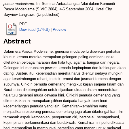
pasca modenisme.
In: Seminar Antarabangsa Nilai dalam Komuniti
Pasca Modenisme (SIVIC 2004), 4-6 September 2004, Hotel City
Bayview Langkawi. (Unpublished)
PDF
Download (174kB)
|
Preview
Abstract
Dalam era Pasca Modenisme, generasi muda perlu diberikan perhatian
khusus kerana mereka merupakan golongan paling dominan untuk
diletakkan pelbagai harapan dan hala tuju agama, bangsa dan negara.
Golongan ini merupakan pewaris kepada kepimpinan dan kehidupan akan
dating. Justeru itu, keperibadian mereka harus dilentur sedaya mungkin
agar keseimbangan rohani, intelek, emosi dan jasmani terbena dengan
suburnya. Ciri-ciri pemuda cemerlang mengikut kajian sarjana Islam dan
Barat cuba diketengahkan untuk dijadikan ukuran dalam menentukan
hala tuju generasi muda dewasa kini. Ciri-ciri pemuda cemerlang yang
dikemukakan ini merupakan pilihan daripada banyak teori-teori
kecemerlangan pemuda yang lain. Kemahiran-kemahiran yang
menjadikan seseorang pemuda cemerlang juga akan diketengahkan. Ini
termasuk aspek kerohanian, pengurusan diri, bersosial, berorganisasi,
kepimpinan, berkomunikasi dan berdakwah. Kemahiran ini perlu dikuasai
bagi memastikan ia mempunyai persedian yang mapan untuk melayari