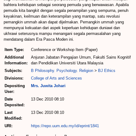
bahtera kehidupan sebagai seorang pemuda yang berwawasan. Apabila
pemuda kita bangkit dengan segala penampilan yang sempurna, penuh
keyakinan, keilmuan dan keterampilan yang mantap, satu revolusi
pemangkin ummah akan dapat dijelmakan. Pemangkin ummah yang
mempunyai kekuatan dari aspek keperluan kehidupan duniawi dan
ukhrawi seterusnya mampu menangani segala permasalahan yang
mendatang dalam Era Pasca Moden ini.
Item Type:
Conference or Workshop Item (Paper)
Additional
Anjuran Jabatan Pengajian Umum, Fakulti Sains Kognitif
Information:
dan Pendidikan Universiti Utara Malaysia
Subjects:
B Philosophy. Psychology. Religion
>
BJ Ethics
Divisions:
College of Arts and Sciences
Depositing
Mrs. Juwita Johari
User:
Date
13 Dec 2010 08:10
Deposited:
Last
13 Dec 2010 08:10
Modified:
URI:
https://repo.uum.edu.my/id/eprint/1841