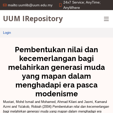
24x7 Service; AnyTime;
mailto:uumlib@uum.edu.my
AnyWhere
UUM IRepository
Login
Pembentukan nilai dan
kecemerlangan bagi
melahirkan generasi muda
yang mapan dalam
menghadapi era pasca
modenisme
Mustari, Mohd Ismail
and
Mohamed, Ahmad Kilani
and
Jasmi, Kamarul
Azmi
and
Ya'akob, Robiah
(2004)
Pembentukan nilai dan kecemerlangan
bagi melahirkan generasi muda yang mapan dalam menghadapi era