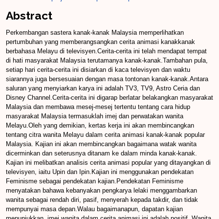
Abstract
Perkembangan sastera kanak-kanak Malaysia memperlihatkan
pertumbuhan yang memberangsangkan cerita animasi kanakkanak
berbahasa Melayu di televisyen.Cerita-cerita ini telah mendapat tempat
di hati masyarakat Malaysia terutamanya kanak-kanak.Tambahan pula,
setiap hari cerita-cerita ini disiarkan di kaca televisyen dan waktu
siarannya juga bersesuaian dengan masa tontonan kanak-kanak.Antara
saluran yang menyiarkan karya ini adalah TV3, TV9, Astro Ceria dan
Disney Channel.Cerita-cerita ini digarap berlatar belakangkan masyarakat
Malaysia dan membawa mesej-mesej tertentu tentang cara hidup
masyarakat Malaysia termasuklah imej dan perwatakan wanita
Melayu.Oleh yang demikian, kertas kerja ini akan membincangkan
tentang citra wanita Melayu dalam cerita animasi kanak-kanak popular
Malaysia. Kajian ini akan membincangkan bagaimana watak wanita
dicerminkan dan seterusnya ditanam ke dalam minda kanak-kanak.
Kajian ini melibatkan analisis cerita animasi popular yang ditayangkan di
televisyen, iaitu Upin dan Ipin.Kajian ini menggunakan pendekatan
Feminisme sebagai pendekatan kajian.Pendekatan Feminisme
menyatakan bahawa kebanyakan pengkarya lelaki menggambarkan
wanita sebagai rendah diri, pasif, menyerah kepada takdir, dan tidak
mempunyai masa depan.Walau bagaimanapun, dapatan kajian
menunjukkan, imej wanita dalam cerita animasi ini adalah positif. Wanita