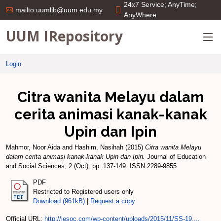
24x7 Service; AnyTime;
mailto:uumlib@uum.edu.my
AnyWhere
UUM IRepository
Login
Citra wanita Melayu dalam
cerita animasi kanak-kanak
Upin dan Ipin
Mahmor, Noor Aida
and
Hashim, Nasihah
(2015)
Citra wanita Melayu
dalam cerita animasi kanak-kanak Upin dan Ipin.
Journal of Education
and Social Sciences, 2 (Oct). pp. 137-149. ISSN 2289-9855
PDF
Restricted to Registered users only
Download (961kB)
|
Request a copy
Official URL:
http://jesoc.com/wp-content/uploads/2015/11/SS-19....