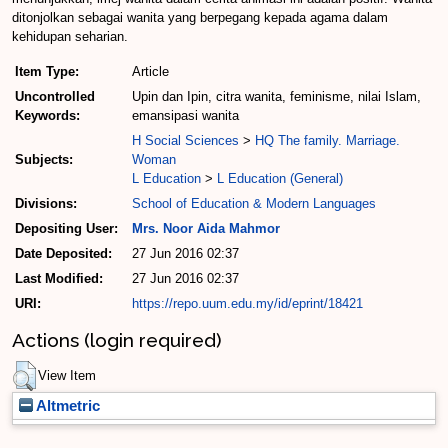
ditonjolkan sebagai wanita yang berpegang kepada agama dalam
kehidupan seharian.
Item Type:
Article
Uncontrolled
Upin dan Ipin, citra wanita, feminisme, nilai Islam,
Keywords:
emansipasi wanita
H Social Sciences
>
HQ The family. Marriage.
Subjects:
Woman
L Education
>
L Education (General)
Divisions:
School of Education & Modern Languages
Depositing User:
Mrs. Noor Aida Mahmor
Date Deposited:
27 Jun 2016 02:37
Last Modified:
27 Jun 2016 02:37
URI:
https://repo.uum.edu.my/id/eprint/18421
Actions (login required)
View Item
Altmetric