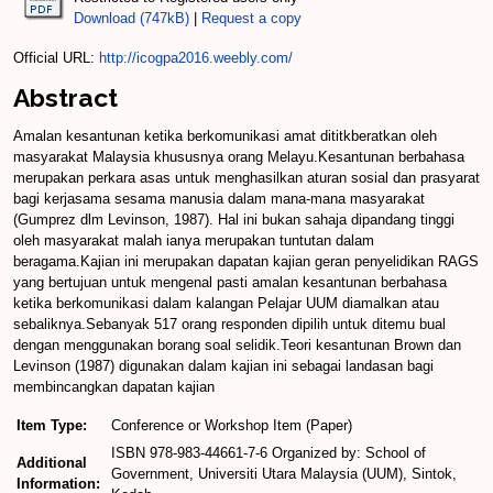
Download (747kB)
|
Request a copy
Official URL:
http://icogpa2016.weebly.com/
Abstract
Amalan kesantunan ketika berkomunikasi amat dititkberatkan oleh
masyarakat Malaysia khususnya orang Melayu.Kesantunan berbahasa
merupakan perkara asas untuk menghasilkan aturan sosial dan prasyarat
bagi kerjasama sesama manusia dalam mana-mana masyarakat
(Gumprez dlm Levinson, 1987). Hal ini bukan sahaja dipandang tinggi
oleh masyarakat malah ianya merupakan tuntutan dalam
beragama.Kajian ini merupakan dapatan kajian geran penyelidikan RAGS
yang bertujuan untuk mengenal pasti amalan kesantunan berbahasa
ketika berkomunikasi dalam kalangan Pelajar UUM diamalkan atau
sebaliknya.Sebanyak 517 orang responden dipilih untuk ditemu bual
dengan menggunakan borang soal selidik.Teori kesantunan Brown dan
Levinson (1987) digunakan dalam kajian ini sebagai landasan bagi
membincangkan dapatan kajian
Item Type:
Conference or Workshop Item (Paper)
ISBN 978-983-44661-7-6 Organized by: School of
Additional
Government, Universiti Utara Malaysia (UUM), Sintok,
Information: