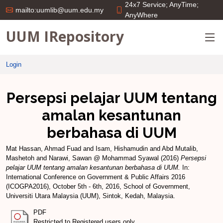
24x7 Service; AnyTime;
mailto:uumlib@uum.edu.my
AnyWhere
UUM IRepository
Login
Persepsi pelajar UUM tentang
amalan kesantunan
berbahasa di UUM
Mat Hassan, Ahmad Fuad
and
Isam, Hishamudin
and
Abd Mutalib,
Mashetoh
and
Narawi, Sawan @ Mohammad Syawal
(2016)
Persepsi
pelajar UUM tentang amalan kesantunan berbahasa di UUM.
In:
International Conference on Government & Public Affairs 2016
(ICOGPA2016), October 5th - 6th, 2016, School of Government,
Universiti Utara Malaysia (UUM), Sintok, Kedah, Malaysia.
PDF
Restricted to Registered users only