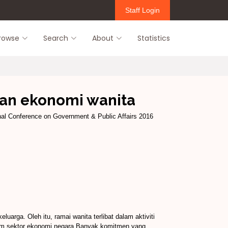
Staff Login
rowse
Search
About
Statistics
an ekonomi wanita
onal Conference on Government & Public Affairs 2016
ga. Oleh itu, ramai wanita terlibat dalam aktiviti
am sektor ekonomi negara.Banyak komitmen yang