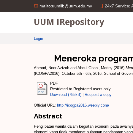
24x7 Service;
mailto:uumlib@uum.edu.my
UUM IRepository
Login
Meneroka program
Ahmad, Noor Azizah
and
Abdul Ghani, Mariny
(2016)
Men
(ICOGPA2016), October 5th - 6th, 2016, School of Govern
PDF
Restricted to Registered users only
Download (785kB)
|
Request a copy
Official URL:
http://icogpa2016.weebly.com/
Abstract
Penglibatan wanita dalam kegiatan ekonomi pada awalnya
ekonomi yang tidak mendapat pulangan pendapatan yang