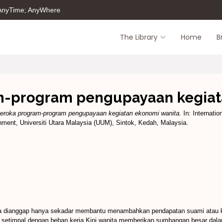
 AnyTime; AnyWhere
The Library
Home
B
-program pengupayaan kegiat
eroka program-program pengupayaan kegiatan ekonomi wanita.
In: Internati
ment, Universiti Utara Malaysia (UUM), Sintok, Kedah, Malaysia.
 dianggap hanya sekadar membantu menambahkan pendapatan suami atau keluar
 setimpal dengan beban kerja.Kini wanita memberikan sumbangan besar dal