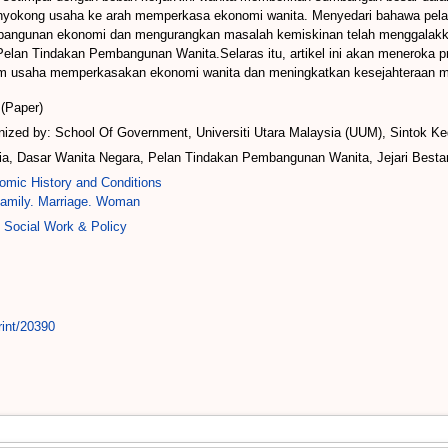
menyokong usaha ke arah memperkasa ekonomi wanita. Menyedari bahawa pela
gunan ekonomi dan mengurangkan masalah kemiskinan telah menggalakkan
Pelan Tindakan Pembangunan Wanita.Selaras itu, artikel ini akan meneroka p
lam usaha memperkasakan ekonomi wanita dan meningkatkan kesejahteraan m
(Paper)
ized by: School Of Government, Universiti Utara Malaysia (UUM), Sintok Ke
, Dasar Wanita Negara, Pelan Tindakan Pembangunan Wanita, Jejari Bestari
mic History and Conditions
amily. Marriage. Woman
 Social Work & Policy
rint/20390