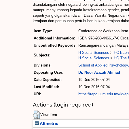
ditandatangani oleh negara di peringkat antarabangsa 
mampu menyumbang kepada kesaksamaan gender, pemban
seperti yang digariskan dalam Dasar Wanita Negara dan 
kerajaan dan pertubuhan-pertubuhan bukan kerajaan da
Item Type:
Conference or Workshop Item 
Additional Information:
ISBN 978-983-44661-7-6 Organ
Uncontrolled Keywords:
Rancangan-rancangan Malaysia
H Social Sciences
>
HC Econo
Subjects:
H Social Sciences
>
HQ The f
Divisions:
School of Applied Psychology,
Depositing User:
Dr. Noor Azizah Ahmad
Date Deposited:
19 Dec 2016 07:04
Last Modified:
19 Dec 2016 07:04
URI:
https://repo.uum.edu.my/id/ep
Actions (login required)
View Item
Altmetric