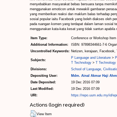
menyebabkan masyarakat bebas bersuara tanpa memikirka
menggunakan emoticon untuk mewakili gambaran perasaan
yang memberikan reaksi dan maklum balas terhadap penyia
sosial popular iaitu Facebook yang boleh diakses oleh pe
pada ruangan komen yang terdapat dalam laman sosial te
menggunakan kata-kata kesat yang tidak santun apabila 
Item Type:
Conference or Workshop Item 
Additional Information:
ISBN: 97898344661-7-6 Organi
Uncontrolled Keywords:
Netizen, kerajaan, Facebook, 
P Language and Literature
>
P
Subjects:
T Technology
>
T Technology 
Divisions:
School of Language, Civilisat
Depositing User:
Mdm. Ainal Akmar Haji Ah
Date Deposited:
19 Dec 2016 07:09
Last Modified:
19 Dec 2016 07:09
URI:
https://repo.uum.edu.my/id/ep
Actions (login required)
View Item