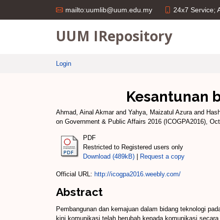
24x7 Service;
mailto:uumlib@uum.edu.my
UUM IRepository
Login
Kesantunan b
Ahmad, Ainal Akmar
and
Yahya, Maizatul Azura
and
Hash
on Government & Public Affairs 2016 (ICOGPA2016), Octob
PDF
Restricted to Registered users only
Download (489kB)
|
Request a copy
Official URL:
http://icogpa2016.weebly.com/
Abstract
Pembangunan dan kemajuan dalam bidang teknologi pada 
kini komunikasi telah berubah kepada komunikasi secara