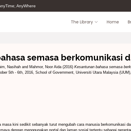
 AnyTime; AnyWhere
The Library
Home
B
ahasa semasa berkomunikasi di
im, Nasihah
and
Mahmor, Noor Aida
(2016)
Kesantunan bahasa semasa berko
er 5th - 6th, 2016, School of Government, Universiti Utara Malaysia (UUM),
masa kini sedikit sebanyak turut mengubah cara manusia berkomunikasi dan
 maya dengan menggunakan portal dan laman sosial tertentu sebagai peranta