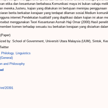
n etika dan kesantunan berbahasa.Komunikasi maya ini bukan sahaja meliba
 mereka.Justeru, kajian yang dilakukan ini bertujuan meninjau penggunaa
ran berita berkaitan kerajaan yang terdapat dilaman sosial.Medium komunikas
ngguna internet.Pendekatan kualitatif yang diaplikasi dalam kajian ini akan 
rsebut menggunakan Teori Kesantunan Asmah Haji Omar (2000).Hasil penelit
memberi komen terhadap sesuatu isu berkaitan kerajaan yang disiarkan dalam
(Paper)
zed by: School of Government, Universiti Utara Malaysia (UUM), Sintok, Ke
Twitter
 Philology. Linguistics
(General)
ion and Philosophy
mad
rint/20391