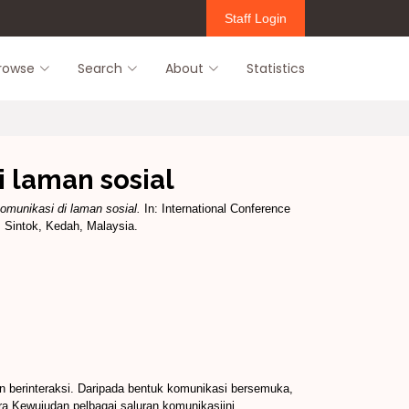
Staff Login
rowse
Search
About
Statistics
 laman sosial
munikasi di laman sosial.
In: International Conference
 Sintok, Kedah, Malaysia.
 berinteraksi. Daripada bentuk komunikasi bersemuka,
ra.Kewujudan pelbagai saluran komunikasiini