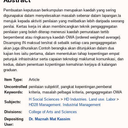
Pembuatan keputusan berkumpulan merupakan kaedah yang sering
digunapakai dalam menyelesaikan masalah sebenar dalarn lapangan.la
merujuk kepada aktiviti penilaian yang melibatkan lebih daripada seorang
penilai. Kertas kerja ini akan membincangkan teknik pengaggregatan
penilaian yang boleh diterap menerusi kaedah pemurataan tertib
berpemberat atau ringkasnya kaedah OWA (ordered weighred average).
Disamping IN maksud terslrat di sebalik setiap cara pengaggregatan
akan juga dihuraikan.Contoh berangka akan ditunjukkan dalarn dua
kajian kes iaitu pertama, dalam menentukan tahap kepentingan empat
petunjuk infrastruktur serta capaian teknologi maklumat kornunikasi, dan
kedua, dalam penentuan kzpentingan kemahiran kerjaya di kalangan
graduan.
Item Type:
Article
Uncontrolled
penilaian subjektif, pangkat kepentingan,pemberat
Keywords:
kriteria, masalah pelbagai kriteria, pengaggregatan OWA
H Social Sciences
>
HD Industries. Land use. Labor
>
Subjects:
HD28 Management. Industrial Management
Divisions:
College of Arts and Sciences
Depositing
Dr. Maznah Mat Kassim
User: