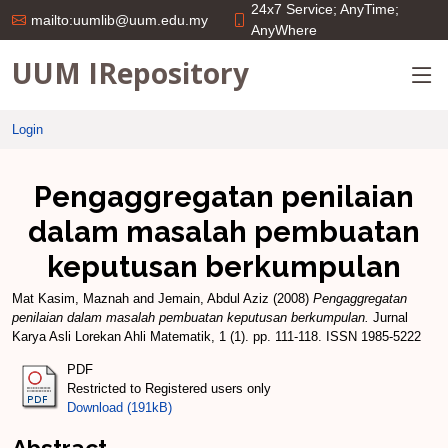
24x7 Service; AnyTime;
mailto:uumlib@uum.edu.my
AnyWhere
UUM IRepository
Login
Pengaggregatan penilaian
dalam masalah pembuatan
keputusan berkumpulan
Mat Kasim, Maznah
and
Jemain, Abdul Aziz
(2008)
Pengaggregatan
penilaian dalam masalah pembuatan keputusan berkumpulan.
Jurnal
Karya Asli Lorekan Ahli Matematik, 1 (1). pp. 111-118. ISSN 1985-5222
PDF
Restricted to Registered users only
Download (191kB)
Abstract