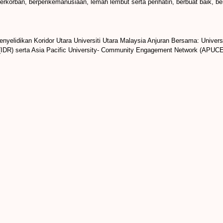
rkorban, berperikemanusiaan, lemah lembut serta perihatin, berbuat baik, berf
nyelidikan Koridor Utara Universiti Utara Malaysia Anjuran Bersama: Univers
an (IDR) serta Asia Pacific University- Community Engagement Network (APU