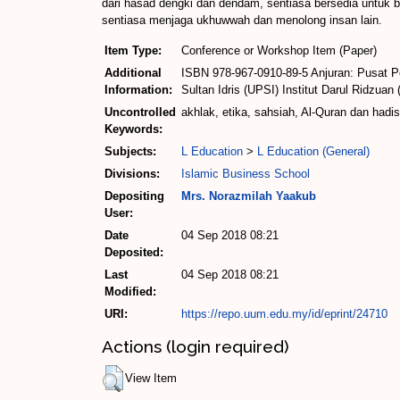
dari hasad dengki dan dendam, sentiasa bersedia untuk be
sentiasa menjaga ukhuwwah dan menolong insan lain.
Item Type:
Conference or Workshop Item (Paper)
Additional
ISBN 978-967-0910-89-5 Anjuran: Pusat Pe
Information:
Sultan Idris (UPSI) Institut Darul Ridzu
Uncontrolled
akhlak, etika, sahsiah, Al-Quran dan hadis
Keywords:
Subjects:
L Education
>
L Education (General)
Divisions:
Islamic Business School
Depositing
Mrs. Norazmilah Yaakub
User:
Date
04 Sep 2018 08:21
Deposited:
Last
04 Sep 2018 08:21
Modified:
URI:
https://repo.uum.edu.my/id/eprint/24710
Actions (login required)
View Item