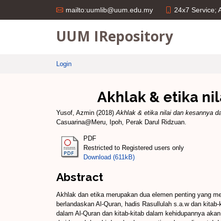
24x7 Service;
mailto:uumlib@uum.edu.my
UUM IRepository
Login
Akhlak & etika n
Yusof, Azmin
(2018)
Akhlak & etika nilai dan kesannya 
Casuarina@Meru, Ipoh, Perak Darul Ridzuan.
PDF
Restricted to Registered users only
Download (611kB)
Abstract
Akhlak dan etika merupakan dua elemen penting yang me
berlandaskan Al-Quran, hadis Rasullulah s.a.w dan kitab-
dalam Al-Quran dan kitab-kitab dalam kehidupannya akan 