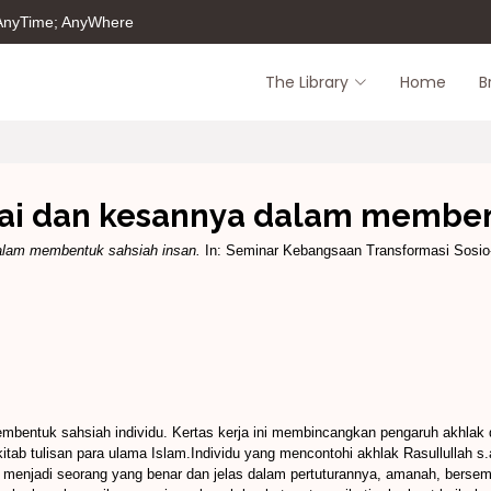
 AnyTime; AnyWhere
The Library
Home
B
ilai dan kesannya dalam memben
dalam membentuk sahsiah insan.
In: Seminar Kebangsaan Transformasi Sosio-
mbentuk sahsiah individu. Kertas kerja ini membincangkan pengaruh akhlak 
kitab tulisan para ulama Islam.Individu yang mencontohi akhlak Rasullullah 
menjadi seorang yang benar dan jelas dalam pertuturannya, amanah, bersemang