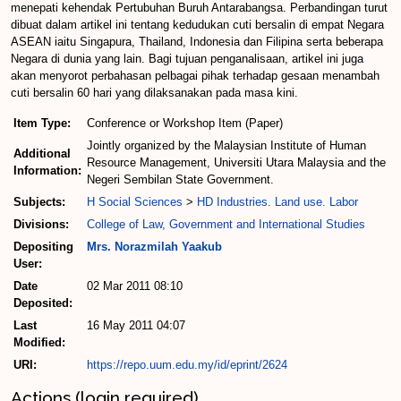
menepati kehendak Pertubuhan Buruh Antarabangsa. Perbandingan turut
dibuat dalam artikel ini tentang kedudukan cuti bersalin di empat Negara
ASEAN iaitu Singapura, Thailand, Indonesia dan Filipina serta beberapa
Negara di dunia yang lain. Bagi tujuan penganalisaan, artikel ini juga
akan menyorot perbahasan pelbagai pihak terhadap gesaan menambah
cuti bersalin 60 hari yang dilaksanakan pada masa kini.
Item Type:
Conference or Workshop Item (Paper)
Jointly organized by the Malaysian Institute of Human
Additional
Resource Management, Universiti Utara Malaysia and the
Information:
Negeri Sembilan State Government.
Subjects:
H Social Sciences
>
HD Industries. Land use. Labor
Divisions:
College of Law, Government and International Studies
Depositing
Mrs. Norazmilah Yaakub
User:
Date
02 Mar 2011 08:10
Deposited:
Last
16 May 2011 04:07
Modified:
URI:
https://repo.uum.edu.my/id/eprint/2624
Actions (login required)