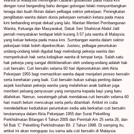
Wanita di Malaysia menongkah cabaran globalisasi pada masa kini
dengan turut berganding bahu dengan golongan lelaki menyumbangkan
tenaga dan buah fikiran dalam pelbagai sektor pekerjaan. Peningkatan
penglibatan wanita dalam dunia pekerjaan semakin ketara pada masa
kini berbanding empat dekad yang lalu. Mantan Menteri Pembangunan
Wanita, Keluarga dan Masyarakat, Datuk Seri Shahrizat Abdul Jalil
pernah menyatakan terdapat lebih kurang 3.57 juta wanita di Malaysia
yang keluar bekerja pada masa kini. Sumbangan wanita dalam sektor
pekerjaan tidak boleh diperkecilkan. Justeru, pelbagai peruntukan
undang-undang telah digubal bagi melindungi pekerja wanita dan
memperkukuh hak serta kebajikan wanita di tempat kerja. Salah satu
hak pekerja yang sangat dititikberatkan oleh undang-undang adalah hak
cuti bersalin. Cuti bersalin selama 60 hari diperuntukkan oleh Akta
Pekerjaan 1955 bagi memastikan wanita dapat menjalani proses bersalin
serta kerehatan yang baik. Cuti bersalin bukan sahaja penting dalam
aspek kesihatan pekerja wanita yang melahirkan anak bahkan juga
memberi peluang penyusuan yang sempurna kepada bayi yang baru
dilahirkan. Namun, sesetengah pihak mendakwa cuti bersalin selama 60
hari masih belum mencukupi serta perlu ditambah. Artikel ini cuba
mendedahkan kedudukan peruntukan sedia ada berkaitan cuti bersalin
terutamanya dalam Akta Pekerjaan 1955 dan Surat Pekeliling
Perkhidmatan Bilangan 4 Tahun 2005 dan Perintah Am 25 serta 26, dan
54 Bab ‘C’ Pekeliling Perkhidmatan Bil. 2 Tahun 1998. Di samping itu,
artikel ini akan mengupas isu sama ada cuti bersalin di Malaysia