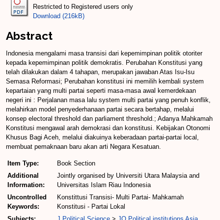
Restricted to Registered users only
Download (216kB)
Abstract
Indonesia mengalami masa transisi dari kepemimpinan politik otoriter
kepada kepemimpinan politik demokratis. Perubahan Konstitusi yang
telah dilakukan dalam 4 tahapan, merupakan jawaban Atas Isu-Isu
Semasa Reformasi; Perubahan konstitusi ini memilih kembali system
kepartaian yang multi partai seperti masa-masa awal kemerdekaan
negeri ini : Perjalanan masa lalu system multi partai yang penuh konflik,
melahirkan model penyederhanaan partai secara bertahap, melalui
konsep electoral threshold dan parliament threshold.; Adanya Mahkamah
Konstitusi mengawal arah demokrasi dan konstitusi. Kebijakan Otonomi
Khusus Bagi Aceh, melalui diakuinya keberadaan partai-partai local,
membuat pemaknaan baru akan arti Negara Kesatuan.
Item Type:
Book Section
Additional
Jointly organised by Universiti Utara Malaysia and
Information:
Universitas Islam Riau Indonesia
Uncontrolled
Konstittusi Transisi- Multi Partai- Mahkamah
Keywords:
Konstitusi - Partai Lokal
Subjects:
J Political Science
>
JQ Political institutions Asia