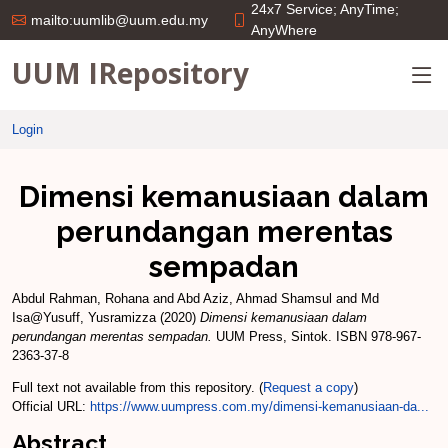
24x7 Service; AnyTime;
mailto:uumlib@uum.edu.my
AnyWhere
UUM IRepository
Login
Dimensi kemanusiaan dalam
perundangan merentas
sempadan
Abdul Rahman, Rohana
and
Abd Aziz, Ahmad Shamsul
and
Md
Isa@Yusuff, Yusramizza
(2020)
Dimensi kemanusiaan dalam
perundangan merentas sempadan.
UUM Press, Sintok. ISBN 978-967-
2363-37-8
Full text not available from this repository. (
Request a copy
)
Official URL:
https://www.uumpress.com.my/dimensi-kemanusiaan-da...
Abstract