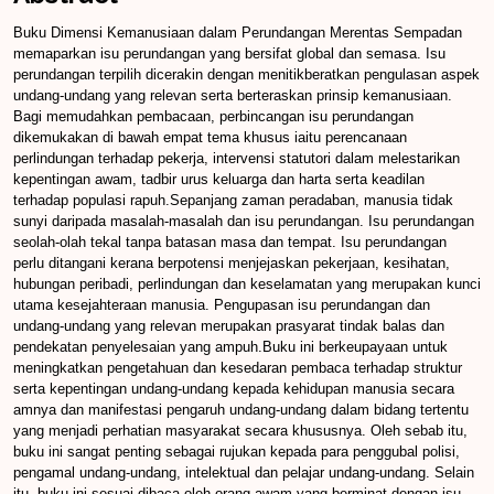
Buku Dimensi Kemanusiaan dalam Perundangan Merentas Sempadan
memaparkan isu perundangan yang bersifat global dan semasa. Isu
perundangan terpilih dicerakin dengan menitikberatkan pengulasan aspek
undang-undang yang relevan serta berteraskan prinsip kemanusiaan.
Bagi memudahkan pembacaan, perbincangan isu perundangan
dikemukakan di bawah empat tema khusus iaitu perencanaan
perlindungan terhadap pekerja, intervensi statutori dalam melestarikan
kepentingan awam, tadbir urus keluarga dan harta serta keadilan
terhadap populasi rapuh.Sepanjang zaman peradaban, manusia tidak
sunyi daripada masalah-masalah dan isu perundangan. Isu perundangan
seolah-olah tekal tanpa batasan masa dan tempat. Isu perundangan
perlu ditangani kerana berpotensi menjejaskan pekerjaan, kesihatan,
hubungan peribadi, perlindungan dan keselamatan yang merupakan kunci
utama kesejahteraan manusia. Pengupasan isu perundangan dan
undang-undang yang relevan merupakan prasyarat tindak balas dan
pendekatan penyelesaian yang ampuh.Buku ini berkeupayaan untuk
meningkatkan pengetahuan dan kesedaran pembaca terhadap struktur
serta kepentingan undang-undang kepada kehidupan manusia secara
amnya dan manifestasi pengaruh undang-undang dalam bidang tertentu
yang menjadi perhatian masyarakat secara khususnya. Oleh sebab itu,
buku ini sangat penting sebagai rujukan kepada para penggubal polisi,
pengamal undang-undang, intelektual dan pelajar undang-undang. Selain
itu, buku ini sesuai dibaca oleh orang awam yang berminat dengan isu