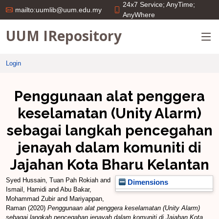
24x7 Service; AnyTime;
mailto:uumlib@uum.edu.my
AnyWhere
UUM IRepository
Login
Penggunaan alat penggera
keselamatan (Unity Alarm)
sebagai langkah pencegahan
jenayah dalam komuniti di
Jajahan Kota Bharu Kelantan
Syed Hussain, Tuan Pah Rokiah
and
Dimensions
Ismail, Hamidi
and
Abu Bakar,
Mohammad Zubir
and
Mariyappan,
Raman
(2020)
Penggunaan alat penggera keselamatan (Unity Alarm)
sebagai langkah pencegahan jenayah dalam komuniti di Jajahan Kota