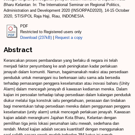
Bharu Kelantan.
In: The International Seminar on Regional Politics,
Administration and Development 2020 (INSORPAD2020), 14-15 October
2020, STISIPOL Raja Haji, Riau, INDONESIA.
PDF
Restricted to Registered users only
Download (237kB)
|
Request a copy
Abstract
Kerancakan proses pembandaran yang berlaku di negara ini telah
menjadi faktor penyumbang ke arah peningkatan kadar perlakuan
jenayah dalam komuniti. Namun, bagaimanakah reaksi atau persediaan
penduduk untuk menangani isu berkenaan iaitu sama ada bersedia
terhadap pemasangan penggera keselamatan atau inovasi baharu (Unity
Alarm) dalam mencegah jenayah di kawasan kediaman mereka. Dalam
kajian ini persoalan terhadap tahap persediaan dalam kalangan penduduk
diukur melalui tiga konstruk iaitu pengetahuan, perasaan dan tindakan
bagi menentukan tahap persediaan mereka dalam penggunaan penggera
keselamatan (unity alarm) untuk mencegah perlakuan jenayah. Kawasan
kajian adalah merangkumi Jajahan Kota Bharu, Kelantan dengan
pemilihan tiga jenis lokasi perumahan iaitu mewah, sederhana dan
rendah. Metod kajian adalah secara kuantitatif dengan menggunakan
soal selidik secara rawak mudah terhadap 384 ketua isi rumah