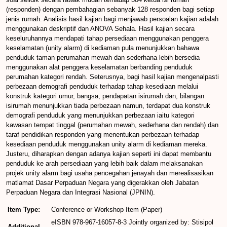
(responden) dengan pembahagian sebanyak 128 responden bagi setiap
jenis rumah. Analisis hasil kajian bagi menjawab persoalan kajian adalah
menggunakan deskriptif dan ANOVA Sehala. Hasil kajian secara
keseluruhannya mendapati tahap persediaan menggunakan penggera
keselamatan (unity alarm) di kediaman pula menunjukkan bahawa
penduduk taman perumahan mewah dan sederhana lebih bersedia
menggunakan alat penggera keselamatan berbanding penduduk
perumahan kategori rendah. Seterusnya, bagi hasil kajian mengenalpasti
perbezaan demografi penduduk terhadap tahap kesediaan melalui
konstruk kategori umur, bangsa, pendapatan isirumah dan, bilangan
isirumah menunjukkan tiada perbezaan namun, terdapat dua konstruk
demografi penduduk yang menunjukkan perbezaan iaitu kategori
kawasan tempat tinggal (perumahan mewah, sederhana dan rendah) dan
taraf pendidikan responden yang menentukan perbezaan terhadap
kesediaan penduduk menggunakan unity alarm di kediaman mereka.
Justeru, diharapkan dengan adanya kajian seperti ini dapat membantu
penduduk ke arah persediaan yang lebih baik dalam melaksanakan
projek unity alarm bagi usaha pencegahan jenayah dan merealisasikan
matlamat Dasar Perpaduan Negara yang digerakkan oleh Jabatan
Perpaduan Negara dan Integrasi Nasional (JPNIN).
Item Type:
Conference or Workshop Item (Paper)
eISBN 978-967-16057-8-3 Jointly organized by: Stisipol
Additional