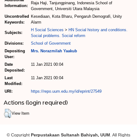
Raja Haji, Tanjungpinang, Indonesia School of
Information:
Government, Universiti Utara Malaysia
Uncontrolled
Kesediaan, Kota Bharu, Pengaruh Demografi, Unity
Keywords:
Alarm
H Social Sciences
>
HN Social history and conditions.
Subjects:
Social problems. Social reform
Divisions:
School of Government
Depositing
Mrs. Norazmilah Yaakub
User:
Date
11 Jan 2021 00:04
Deposited:
Last
11 Jan 2021 00:04
Modified:
URI:
https://repo.uum.edu.my/id/eprint/27549
Actions (login required)
View Item
© Copyright
Perpustakaan Sultanah Bahiyah, UUM
. All Rights