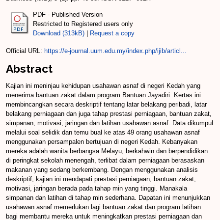
PDF - Published Version
Restricted to Registered users only
Download (313kB)
|
Request a copy
Official URL:
https://e-journal.uum.edu.my/index.php/ijib/articl...
Abstract
Kajian ini meninjau kehidupan usahawan asnaf di negeri Kedah yang
menerima bantuan zakat dalam program Bantuan Jayadiri. Kertas ini
membincangkan secara deskriptif tentang latar belakang peribadi, latar
belakang perniagaan dan juga tahap prestasi perniagaan, bantuan zakat,
simpanan, motivasi, jaringan dan latihan usahawan asnaf. Data dikumpul
melalui soal selidik dan temu bual ke atas 49 orang usahawan asnaf
menggunakan persampalen bertujuan di negeri Kedah. Kebanyakan
mereka adalah wanita berbangsa Melayu, berkahwin dan berpendidikan
di peringkat sekolah menengah, terlibat dalam perniagaan berasaskan
makanan yang sedang berkembang. Dengan menggunakan analisis
deskriptif, kajian ini mendapati prestasi perniagaan, bantuan zakat,
motivasi, jaringan berada pada tahap min yang tinggi. Manakala
simpanan dan latihan di tahap min sederhana. Dapatan ini menunjukkan
usahawan asnaf memerlukan lagi bantuan zakat dan program latihan
bagi membantu mereka untuk meningkatkan prestasi perniagaan dan