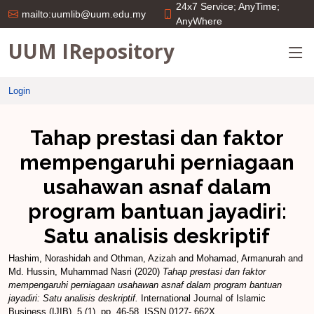
24x7 Service; AnyTime;
mailto:uumlib@uum.edu.my
AnyWhere
UUM IRepository
Login
Tahap prestasi dan faktor
mempengaruhi perniagaan
usahawan asnaf dalam
program bantuan jayadiri:
Satu analisis deskriptif
Hashim, Norashidah
and
Othman, Azizah
and
Mohamad, Armanurah
and
Md. Hussin, Muhammad Nasri
(2020)
Tahap prestasi dan faktor
mempengaruhi perniagaan usahawan asnaf dalam program bantuan
jayadiri: Satu analisis deskriptif.
International Journal of Islamic
Business (IJIB), 5 (1). pp. 46-58. ISSN 0127- 662X