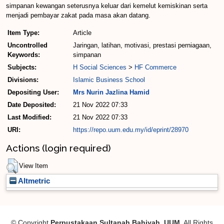
simpanan kewangan seterusnya keluar dari kemelut kemiskinan serta
menjadi pembayar zakat pada masa akan datang.
Item Type:
Article
Uncontrolled
Jaringan, latihan, motivasi, prestasi perniagaan,
Keywords:
simpanan
Subjects:
H Social Sciences
>
HF Commerce
Divisions:
Islamic Business School
Depositing User:
Mrs Nurin Jazlina Hamid
Date Deposited:
21 Nov 2022 07:33
Last Modified:
21 Nov 2022 07:33
URI:
https://repo.uum.edu.my/id/eprint/28970
Actions (login required)
View Item
Altmetric
© Copyright
Perpustakaan Sultanah Bahiyah, UUM
. All Rights