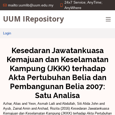
24x7 Service; AnyTime;
mailto:uumlib@uum.edu.my
AnyWhere
UUM IRepository
Login
Kesedaran Jawatankuasa
Kemajuan dan Keselamatan
Kampung (JKKK) terhadap
Akta Pertubuhan Belia dan
Pembangunan Belia 2007:
Satu Analisa
Azhar, Alias
and
Yeon, Asmah Laili
and
Abdullah, Siti Alida John
and
Ayub, Zainal Amin
and
Arshad, Rozita
(2016)
Kesedaran Jawatankuasa
Kemajuan dan Keselamatan Kampung (JKKK) terhadap Akta Pertubuhan