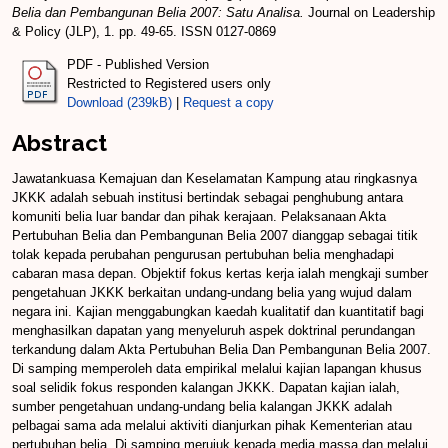
Belia dan Pembangunan Belia 2007: Satu Analisa.
Journal on Leadership
& Policy (JLP), 1. pp. 49-65. ISSN 0127-0869
PDF - Published Version
Restricted to Registered users only
Download (239kB)
|
Request a copy
Abstract
Jawatankuasa Kemajuan dan Keselamatan Kampung atau ringkasnya
JKKK adalah sebuah institusi bertindak sebagai penghubung antara
komuniti belia luar bandar dan pihak kerajaan. Pelaksanaan Akta
Pertubuhan Belia dan Pembangunan Belia 2007 dianggap sebagai titik
tolak kepada perubahan pengurusan pertubuhan belia menghadapi
cabaran masa depan. Objektif fokus kertas kerja ialah mengkaji sumber
pengetahuan JKKK berkaitan undang-undang belia yang wujud dalam
negara ini. Kajian menggabungkan kaedah kualitatif dan kuantitatif bagi
menghasilkan dapatan yang menyeluruh aspek doktrinal perundangan
terkandung dalam Akta Pertubuhan Belia Dan Pembangunan Belia 2007.
Di samping memperoleh data empirikal melalui kajian lapangan khusus
soal selidik fokus responden kalangan JKKK. Dapatan kajian ialah,
sumber pengetahuan undang-undang belia kalangan JKKK adalah
pelbagai sama ada melalui aktiviti dianjurkan pihak Kementerian atau
pertubuhan belia. Di samping merujuk kepada media massa dan melalui