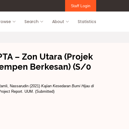
Staff Login
rowse
Search
About
Statistics
TA – Zon Utara (Projek
Kempen Berkesan) (S/0
amli, Nassarudin
(2021)
Kajian Kesedaran Bumi Hijau di
roject Report. UUM. (Submitted)