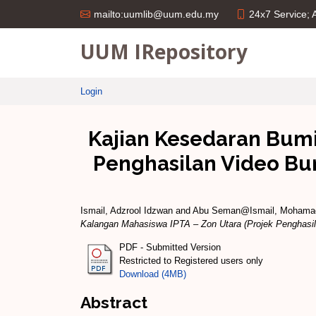
24x7 Service;
mailto:uumlib@uum.edu.my
UUM IRepository
Login
Kajian Kesedaran Bumi
Penghasilan Video Bu
Ismail, Adzrool Idzwan
and
Abu Seman@Ismail, Mohama
Kalangan Mahasiswa IPTA – Zon Utara (Projek Penghasi
PDF - Submitted Version
Restricted to Registered users only
Download (4MB)
Abstract