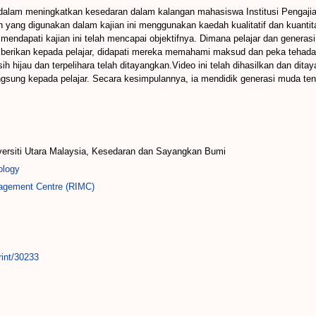
ik dalam meningkatkan kesedaran dalam kalangan mahasiswa Institusi Pengaji
h yang digunakan dalam kajian ini menggunakan kaedah kualitatif dan kuantitat
n mendapati kajian ini telah mencapai objektifnya. Dimana pelajar dan gene
 diberikan kepada pelajar, didapati mereka memahami maksud dan peka tehadap
sih hijau dan terpelihara telah ditayangkan.Video ini telah dihasilkan dan di
ngsung kepada pelajar. Secara kesimpulannya, ia mendidik generasi muda te
iversiti Utara Malaysia, Kesedaran dan Sayangkan Bumi
ology
agement Centre (RIMC)
rint/30233