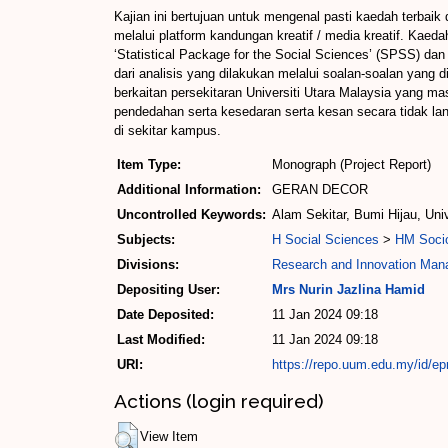
Kajian ini bertujuan untuk mengenal pasti kaedah terba
melalui platform kandungan kreatif / media kreatif. Kaeda
‘Statistical Package for the Social Sciences’ (SPSS) da
dari analisis yang dilakukan melalui soalan-soalan yang
berkaitan persekitaran Universiti Utara Malaysia yang ma
pendedahan serta kesedaran serta kesan secara tidak la
di sekitar kampus.
Item Type:
Monograph (Project Report)
Additional Information:
GERAN DECOR
Uncontrolled Keywords:
Alam Sekitar, Bumi Hijau, Un
Subjects:
H Social Sciences
>
HM Soci
Divisions:
Research and Innovation Man
Depositing User:
Mrs Nurin Jazlina Hamid
Date Deposited:
11 Jan 2024 09:18
Last Modified:
11 Jan 2024 09:18
URI:
https://repo.uum.edu.my/id/ep
Actions (login required)
View Item