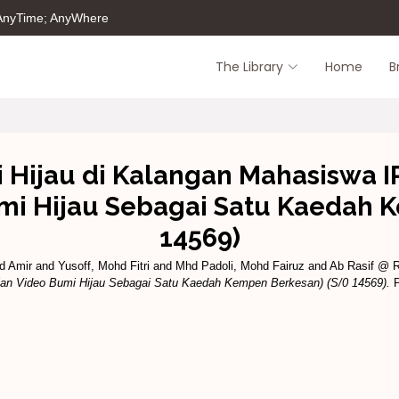
 AnyTime; AnyWhere
The Library
Home
B
 Hijau di Kalangan Mahasiswa IP
mi Hijau Sebagai Satu Kaedah 
14569)
d Amir
and
Yusoff, Mohd Fitri
and
Mhd Padoli, Mohd Fairuz
and
Ab Rasif @ R
lan Video Bumi Hijau Sebagai Satu Kaedah Kempen Berkesan) (S/0 14569).
P