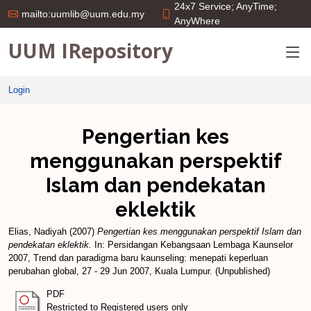
24x7 Service; AnyTime;
mailto:uumlib@uum.edu.my
AnyWhere
UUM IRepository
Login
Pengertian kes
menggunakan perspektif
Islam dan pendekatan
eklektik
Elias, Nadiyah
(2007)
Pengertian kes menggunakan perspektif Islam dan
pendekatan eklektik.
In: Persidangan Kebangsaan Lembaga Kaunselor
2007, Trend dan paradigma baru kaunseling: menepati keperluan
perubahan global, 27 - 29 Jun 2007, Kuala Lumpur. (Unpublished)
PDF
Restricted to Registered users only