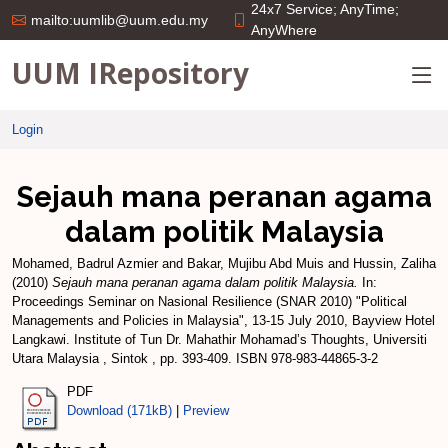
24x7 Service; AnyTime;
mailto:uumlib@uum.edu.my
AnyWhere
UUM IRepository
Login
Sejauh mana peranan agama
dalam politik Malaysia
Mohamed, Badrul Azmier
and
Bakar, Mujibu Abd Muis
and
Hussin, Zaliha
(2010)
Sejauh mana peranan agama dalam politik Malaysia.
In:
Proceedings Seminar on Nasional Resilience (SNAR 2010) "Political
Managements and Policies in Malaysia", 13-15 July 2010, Bayview Hotel
Langkawi. Institute of Tun Dr. Mahathir Mohamad’s Thoughts, Universiti
Utara Malaysia , Sintok , pp. 393-409. ISBN 978-983-44865-3-2
PDF
Download (171kB)
|
Preview