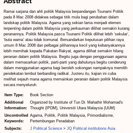
Abstract
Ramai sarjana dan ahli politik Malaysia berpandangan Tsunami Politik
pada 8 Mac 2008 didakwa sebagai titik mula bagi perubahan dalam
landskap politik Malaysia. Agama yang sekian lama menjadi elemen
terpenting dalam politik Malaysia yang perkauman dilihat semakin kurang
peranannya. Politik Malaysia pasca Tsunami Politik dilihat lebih ‘sekular’,
‘buta warna’ atau tidak komunal. Bersandarkan keputusan pilihan raya
umum 8 Mac 2008 dan pelbagai pilihanraya kecil yang kebanyakannya
lebih memihak kepada Pakatan Rakyat, agama dilihat semakin hilang
peranan dalam politik Malaysia. Begitu juga dengan penggunaan agama
dalam memasarkan politik, parti-parti yang dahulunya begitu cenderung
dalam menggunakan agama bagi beroleh sokongan nampaknya memilih
pendekatan lembut berbanding radikal. Justeru itu, kajian ini cuba
melihat sejauh mana agama memainkan peranan dalam politik Malaysia
secara menyeluruh.
Item Type:
Book Section
Additional
Organized by Institute of Tun Dr. Mahathir Mohamad's
Information:
Thought (IPDM), Universiti Utara Malaysia (UUM)
Uncontrolled
Agama, Politik, Politik Malaysia, Primordialisme,
Keywords:
Pertembungan Peradaban
Subjects:
J Political Science
>
JQ Political institutions Asia