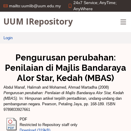
24x7 Service; AnyTime;
mailto:uumlib@uum.edu.my
AnyWhere
UUM IRepository
Login
Pengurusan perubahan:
Penilaian di Majlis Bandaraya
Alor Star, Kedah (MBAS)
Abdul Manaf, Halimah
and
Mohamed, Ahmad Martadha
(2008)
Pengurusan perubahan: Penilaian di Majlis Bandaraya Alor Star, Kedah
(MBAS).
In: Himpunan artikel terpilih pentadbiran, undang-undang dan
pembangunan negara. Pearson, Petaling Jaya, pp. 168-189. ISBN
9789833927661
PDF
Restricted to Repository staff only
Download (319kB)