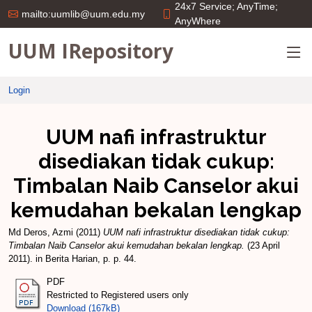
24x7 Service; AnyTime;
mailto:uumlib@uum.edu.my
AnyWhere
UUM IRepository
Login
UUM nafi infrastruktur
disediakan tidak cukup:
Timbalan Naib Canselor akui
kemudahan bekalan lengkap
Md Deros, Azmi
(2011)
UUM nafi infrastruktur disediakan tidak cukup:
Timbalan Naib Canselor akui kemudahan bekalan lengkap.
(23 April
2011). in Berita Harian, p. p. 44.
PDF
Restricted to Registered users only
Download (167kB)