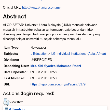
Official URL:
http://www.bharian.com.my
Abstract
ALOR SETAR: Universiti Utara Malaysia (UUM) menolak dakwaan
masalah infrastruktur bekalan air termasuk paip bocor dan tidak
diselenggara dengan baik menjadi punca gangguan bekalan air yang
dihadapi pelajar universiti itu sejak beberapa tahun lalu.
Item Type:
Newspaper
Subjects:
L Education
>
LG Individual institutions (Asia. Africa)
Divisions:
UNSPECIFIED
Depositing User:
Mrs. Siti Syariza Mohamad Radzi
Date Deposited:
09 Jun 2011 00:58
Last Modified:
09 Jun 2011 00:58
URI:
https://repo.uum.edu.my/id/eprint/3379
Actions (login required)
View Item
Altmetric