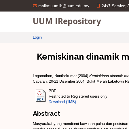
24x7 Service;
mailto:uumlib@uum.edu.my
UUM IRepository
Login
Kemiskinan dinamik ma
Loganathan, Nanthakumar
(2004)
Kemiskinan dinamik mas
Cabaran, 20-21 Disember 2004, Bukit Merah Laketown Res
PDF
Restricted to Registered users only
Download (1MB)
Abstract
Masyarakat yang mendiami kawasan pulau dan pesisiran