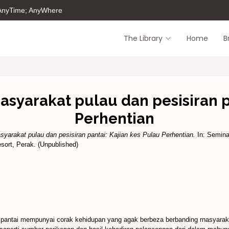
 AnyTime; AnyWhere
The Library
Home
B
syarakat pulau dan pesisiran pa
Perhentian
yarakat pulau dan pesisiran pantai: Kajian kes Pulau Perhentian.
In: Semina
ort, Perak. (Unpublished)
 pantai mempunyai corak kehidupan yang agak berbeza berbanding rnasyarak