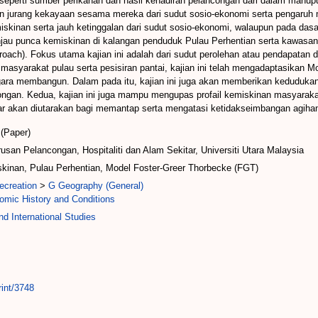
eperti sumber perikanan dan hasil kehadiran pelancongan dari dalam mahupu
an jurang kekayaan sesama mereka dari sudut sosio-ekonomi serta pengaruh m
skinan serta jauh ketinggalan dari sudut sosio-ekonomi, walaupun pada da
meninjau punca kemiskinan di kalangan penduduk Pulau Perhentian serta kawas
proach). Fokus utama kajian ini adalah dari sudut perolehan atau pendapatan 
syarakat pulau serta pesisiran pantai, kajian ini telah mengadaptasikan M
ara membangun. Dalam pada itu, kajian ini juga akan memberikan kedudukan 
gan. Kedua, kajian ini juga mampu mengupas profail kemiskinan masyarakat p
dasar akan diutarakan bagi memantap serta mengatasi ketidakseimbangan agiha
(Paper)
usan Pelancongan, Hospitaliti dan Alam Sekitar, Universiti Utara Malaysia
niskinan, Pulau Perhentian, Model Foster-Greer Thorbecke (FGT)
ecreation
>
G Geography (General)
mic History and Conditions
d International Studies
rint/3748