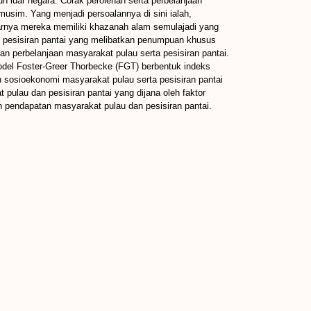
n luar negara. Corak perolehan serta perbelanjaan
usim. Yang menjadi persoalannya di sini ialah,
sarnya mereka memiliki khazanah alam semulajadi yang
an pesisiran pantai yang melibatkan penumpuan khusus
dan perbelanjaan masyarakat pulau serta pesisiran pantai.
odel Foster-Greer Thorbecke (FGT) berbentuk indeks
sosioekonomi masyarakat pulau serta pesisiran pantai
ulau dan pesisiran pantai yang dijana oleh faktor
n pendapatan masyarakat pulau dan pesisiran pantai.