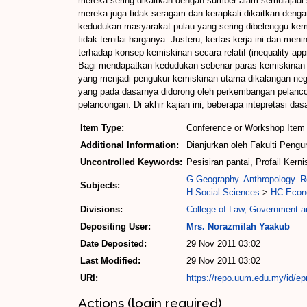
mereka sering dikaitkan dengan sumber alam semulajadi s
mereka juga tidak seragam dan kerapkali dikaitkan deng
kedudukan masyarakat pulau yang sering dibelenggu kemi
tidak ternilai harganya. Justeru, kertas kerja ini dan 
terhadap konsep kemiskinan secara relatif (inequality ap
Bagi mendapatkan kedudukan sebenar paras kemiskinan ma
yang menjadi pengukur kemiskinan utama dikalangan neg
yang pada dasarnya didorong oleh perkembangan pelancon
pelancongan. Di akhir kajian ini, beberapa intepretasi 
Item Type:
Conference or Workshop Item 
Additional Information:
Dianjurkan oleh Fakulti Pengur
Uncontrolled Keywords:
Pesisiran pantai, Profail Ker
G Geography. Anthropology. R
Subjects:
H Social Sciences
>
HC Econo
Divisions:
College of Law, Government an
Depositing User:
Mrs. Norazmilah Yaakub
Date Deposited:
29 Nov 2011 03:02
Last Modified:
29 Nov 2011 03:02
URI:
https://repo.uum.edu.my/id/ep
Actions (login required)