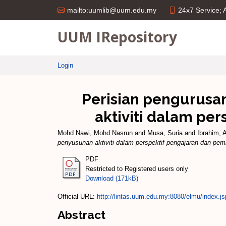
24x7 Service;
mailto:uumlib@uum.edu.my
UUM IRepository
Login
Perisian pengurusa
aktiviti dalam pe
Mohd Nawi, Mohd Nasrun
and
Musa, Suria
and
Ibrahim, 
penyusunan aktiviti dalam perspektif pengajaran dan pem
PDF
Restricted to Registered users only
Download (171kB)
Official URL:
http://lintas.uum.edu.my:8080/elmu/index.js
Abstract