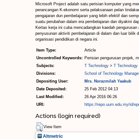
Microsoft Project adalah satu perisian komputer yang me
perancangan K-ekonomi serta pelaksanaan pelan tindak
pengajaran dun pembelajaran yang lebih efektif dan sem
suatu perubahan dalam era pembelajaran dan diyakini d
Kertas kerja ini cuba mencadangkan kaedah pengurusan ak
penyusunan aktiviti pembelajaran di dalam dan luar bilik 
organisasi pendidikan di negara ini.
Item Type:
Article
Uncontrolled Keywords:
Perisian pengurusan projek, mi
Subjects:
T Technology
>
T Technology 
Divisions:
School of Technology Manage
Depositing User:
Mrs. Norazmilah Yaakub
Date Deposited:
25 Feb 2012 04:13
Last Modified:
26 Apr 2016 06:26
URI:
https://repo.uum.edu.my/id/ep
Actions (login required)
View Item
Altmetric