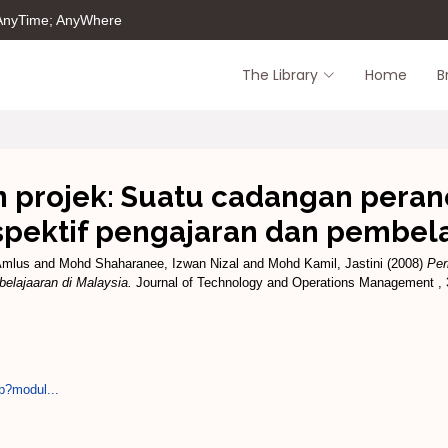
 AnyTime; AnyWhere
The Library
Home
B
n projek: Suatu cadangan per
rspektif pengajaran dan pembela
Amlus
and
Mohd Shaharanee, Izwan Nizal
and
Mohd Kamil, Jastini
(2008)
Per
belajaaran di Malaysia.
Journal of Technology and Operations Management , 3
p?modul...