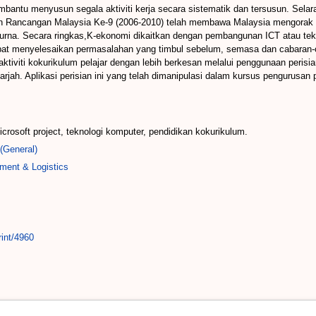
mbantu menyusun segala aktiviti kerja secara sistematik dan tersusun. Sela
an Rancangan Malaysia Ke-9 (2006-2010) telah membawa Malaysia mengorak
purna. Secara ringkas,K-ekonomi dikaitkan dengan pembangunan ICT atau tek
apat menyelesaikan permasalahan yang timbul sebelum, semasa dan cabaran-c
tiviti kokurikulum pelajar dengan lebih berkesan melalui penggunaan perisian
darjah. Aplikasi perisian ini yang telah dimanipulasi dalam kursus pengurusan
crosoft project, teknologi komputer, pendidikan kokurikulum.
(General)
ment & Logistics
rint/4960