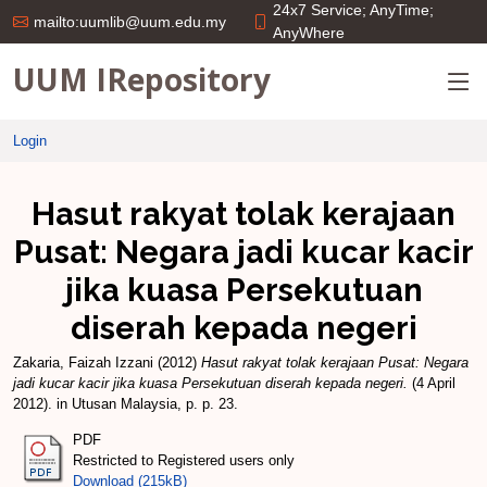
24x7 Service; AnyTime;
mailto:uumlib@uum.edu.my
AnyWhere
UUM IRepository
Login
Hasut rakyat tolak kerajaan
Pusat: Negara jadi kucar kacir
jika kuasa Persekutuan
diserah kepada negeri
Zakaria, Faizah Izzani
(2012)
Hasut rakyat tolak kerajaan Pusat: Negara
jadi kucar kacir jika kuasa Persekutuan diserah kepada negeri.
(4 April
2012). in Utusan Malaysia, p. p. 23.
PDF
Restricted to Registered users only
Download (215kB)