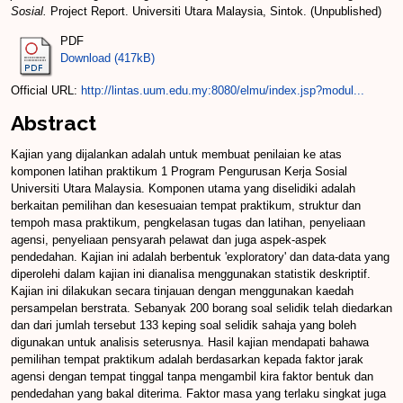
Sosial.
Project Report. Universiti Utara Malaysia, Sintok. (Unpublished)
PDF
Download (417kB)
Official URL:
http://lintas.uum.edu.my:8080/elmu/index.jsp?modul...
Abstract
Kajian yang dijalankan adalah untuk membuat penilaian ke atas
komponen latihan praktikum 1 Program Pengurusan Kerja Sosial
Universiti Utara Malaysia. Komponen utama yang diselidiki adalah
berkaitan pemilihan dan kesesuaian tempat praktikum, struktur dan
tempoh masa praktikum, pengkelasan tugas dan latihan, penyeliaan
agensi, penyeliaan pensyarah pelawat dan juga aspek-aspek
pendedahan. Kajian ini adalah berbentuk 'exploratory' dan data-data yang
diperolehi dalam kajian ini dianalisa menggunakan statistik deskriptif.
Kajian ini dilakukan secara tinjauan dengan menggunakan kaedah
persampelan berstrata. Sebanyak 200 borang soal selidik telah diedarkan
dan dari jumlah tersebut 133 keping soal selidik sahaja yang boleh
digunakan untuk analisis seterusnya. Hasil kajian mendapati bahawa
pemilihan tempat praktikum adalah berdasarkan kepada faktor jarak
agensi dengan tempat tinggal tanpa mengambil kira faktor bentuk dan
pendedahan yang bakal diterima. Faktor masa yang terlaku singkat juga