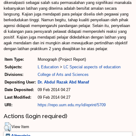
dikenalpasti sebagai salah satu permasalahan yang signifikasi manakala
kebanyakan latihan yang diterima adalah bersifat amalan secara
langsung. Kajian juga mendapati para pelajar diselia oleh pegawai yang
berkedudukan tinggi. Namun begitu, tahap kualiti penyeliaan oleh pihak
agensi didapati mempengaruhi pandangan pelajar. Selain itu, penyeliaan
di kalangan para pensyarah pelawat didapati memperolehi reaksi yang
positif. Kajian juga mendapati pelajar didedahkan dengan latihan yang
agak mendalam dan ini mungkin akan mewujudkan pertindihan objektif
dengan latihan praktikum 2 yang diwajibkan ke atas pelajar.
Item Type:
Monograph (Project Report)
Subjects:
L Education
>
LC Special aspects of education
Divisions:
College of Arts and Sciences
Depositing User:
Dr. Abdul Razak Abd Manaf
Date Deposited:
09 Feb 2014 04:27
Last Modified:
09 Feb 2014 04:27
URI:
https://repo.uum.edu.my/id/eprint/5709
Actions (login required)
View Item
Altmetric