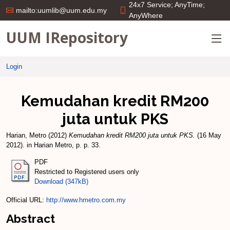
24x7 Service; AnyTime;
mailto:uumlib@uum.edu.my
AnyWhere
UUM IRepository
Login
Kemudahan kredit RM200
juta untuk PKS
Harian, Metro
(2012)
Kemudahan kredit RM200 juta untuk PKS.
(16 May
2012). in Harian Metro, p. p. 33.
PDF
Restricted to Registered users only
Download (347kB)
Official URL:
http://www.hmetro.com.my
Abstract