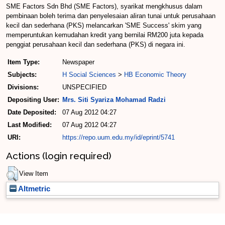
SME Factors Sdn Bhd (SME Factors), syarikat mengkhusus dalam
pembinaan boleh terima dan penyelesaian aliran tunai untuk perusahaan
kecil dan sederhana (PKS) melancarkan 'SME Success' skim yang
memperuntukan kemudahan kredit yang bernilai RM200 juta kepada
penggiat perusahaan kecil dan sederhana (PKS) di negara ini.
Item Type:
Newspaper
Subjects:
H Social Sciences
>
HB Economic Theory
Divisions:
UNSPECIFIED
Depositing User:
Mrs. Siti Syariza Mohamad Radzi
Date Deposited:
07 Aug 2012 04:27
Last Modified:
07 Aug 2012 04:27
URI:
https://repo.uum.edu.my/id/eprint/5741
Actions (login required)
View Item
Altmetric