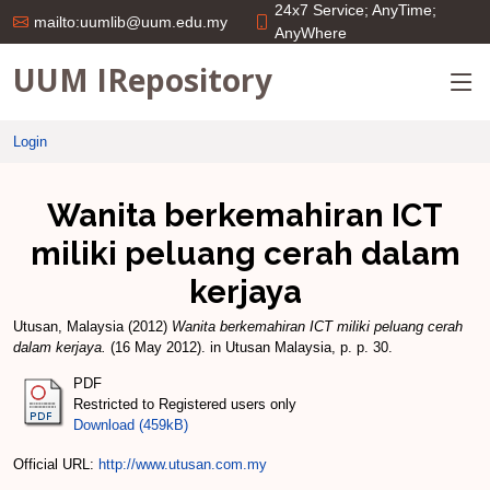
24x7 Service; AnyTime;
mailto:uumlib@uum.edu.my
AnyWhere
UUM IRepository
Login
Wanita berkemahiran ICT
miliki peluang cerah dalam
kerjaya
Utusan, Malaysia
(2012)
Wanita berkemahiran ICT miliki peluang cerah
dalam kerjaya.
(16 May 2012). in Utusan Malaysia, p. p. 30.
PDF
Restricted to Registered users only
Download (459kB)
Official URL:
http://www.utusan.com.my