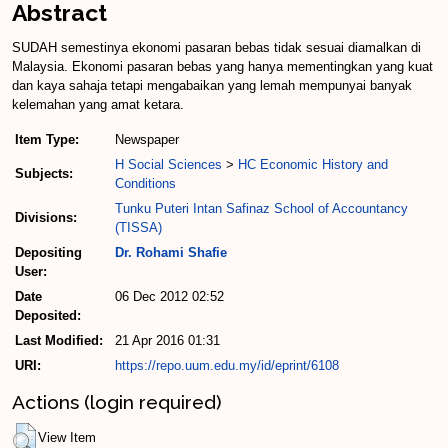
Abstract
SUDAH semestinya ekonomi pasaran bebas tidak sesuai diamalkan di
Malaysia. Ekonomi pasaran bebas yang hanya mementingkan yang kuat
dan kaya sahaja tetapi mengabaikan yang lemah mempunyai banyak
kelemahan yang amat ketara.
Item Type:
Newspaper
H Social Sciences
>
HC Economic History and
Subjects:
Conditions
Tunku Puteri Intan Safinaz School of Accountancy
Divisions:
(TISSA)
Depositing
Dr. Rohami Shafie
User:
Date
06 Dec 2012 02:52
Deposited:
Last Modified:
21 Apr 2016 01:31
URI:
https://repo.uum.edu.my/id/eprint/6108
Actions (login required)
View Item