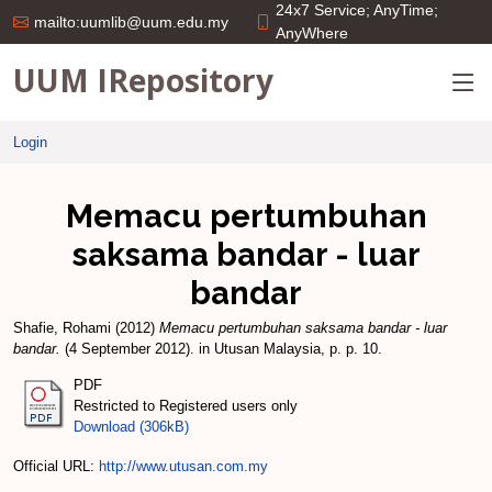
24x7 Service; AnyTime;
mailto:uumlib@uum.edu.my
AnyWhere
UUM IRepository
Login
Memacu pertumbuhan
saksama bandar - luar
bandar
Shafie, Rohami
(2012)
Memacu pertumbuhan saksama bandar - luar
bandar.
(4 September 2012). in Utusan Malaysia, p. p. 10.
PDF
Restricted to Registered users only
Download (306kB)
Official URL:
http://www.utusan.com.my