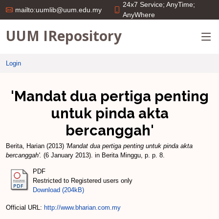
24x7 Service; AnyTime;
mailto:uumlib@uum.edu.my
AnyWhere
UUM IRepository
Login
'Mandat dua pertiga penting
untuk pinda akta
bercanggah'
Berita, Harian
(2013)
'Mandat dua pertiga penting untuk pinda akta
bercanggah'.
(6 January 2013). in Berita Minggu, p. p. 8.
PDF
Restricted to Registered users only
Download (204kB)
Official URL:
http://www.bharian.com.my