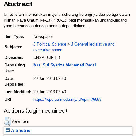
Abstract
Umat Islam memerlukan majoriti sekurang-kurangnya dua pertiga dalam
Pilihan Raya Umum Ke-13 (PRU-13) bagi memastikan undang-undang
yang bercanggah dengan agama dapat dipinda. .
Item Type:
Newspaper
J Political Science
>
J General legislative and
Subjects:
executive papers
Divisions:
UNSPECIFIED
Depositing
Mrs. Siti Syariza Mohamad Radzi
User:
Date
29 Jan 2013 02:40
Deposited:
Last Modified:
29 Jan 2013 02:40
URI:
https://repo.uum.edu.my/id/eprint/6899
Actions (login required)
View Item
Altmetric