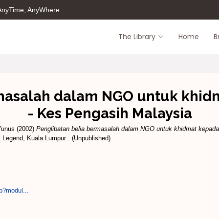
 AnyTime; AnyWhere
The Library
Home
B
rmasalah dalam NGO untuk khid
- Kes Pengasih Malaysia
Yunus
(2002)
Penglibatan belia bermasalah dalam NGO untuk khidmat kepada
l Legend, Kuala Lumpur . (Unpublished)
p?modul...