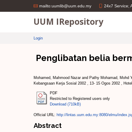
24x7 Service;
mailto:uumlib@uum.edu.my
UUM IRepository
Login
Penglibatan belia be
Mohamed, Mahmood Nazar
and
Pathy Mohamad, Mohd 
Kebangsaan Kerja Sosial 2002 , 13- 15 Ogos 2002 , Hote
PDF
Restricted to Registered users only
Download (710kB)
Official URL:
http://lintas.uum.edu.my:8080/elmu/index.js
Abstract