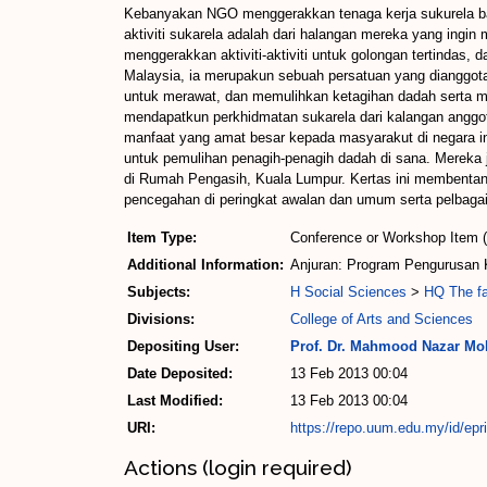
Kebanyakan NGO menggerakkan tenaga kerja sukurela bagi 
aktiviti sukarela adalah dari halangan mereka yang ing
menggerakkan aktiviti-aktiviti untuk golongan tertin
Malaysia, ia merupakun sebuah persatuan yang dianggota
untuk merawat, dan memulihkan ketagihan dadah serta m
mendapatkun perkhidmatan sukarela dari kalangan anggo
manfaat yang amat besar kepada masyarakut di negara in
untuk pemulihan penagih-penagih dadah di sana. Mereka
di Rumah Pengasih, Kuala Lumpur. Kertas ini membenta
pencegahan di peringkat awalan dan umum serta pelbaga
Item Type:
Conference or Workshop Item 
Additional Information:
Anjuran: Program Pengurusan K
Subjects:
H Social Sciences
>
HQ The fa
Divisions:
College of Arts and Sciences
Depositing User:
Prof. Dr. Mahmood Nazar M
Date Deposited:
13 Feb 2013 00:04
Last Modified:
13 Feb 2013 00:04
URI:
https://repo.uum.edu.my/id/epr
Actions (login required)