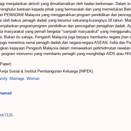
menjalankan aktiviti yang dimatlamatkan oleh badan berkenaan. Dalam konte
in menghulur bantuan kepada pihak yang bermasalah dan yang memerlukan.Beb
das, dan PEMADAM Malaysia yang menggerakkan program pendidikan dan pence
i oleh bekus penagih dadah yang berumur sekurang-kurangnya 18 tahun. Matl
enjalankan programprogram pendidikun dan pencegahan penagihan dadah. Apa
ta masyarakat yang pernah bergelar "sampah masyarakut" yang menggunakun 
i. Bukan itu sahaja, Pengasih Malaysia juga berjaya membantu negara jiran 
 juga menerima ramai penagih dadah dari negara-negara ASEAN, India dan P
ngkan kejayaan Pengasih Malaysia dalam menawarkan perkhidmutan rawatan
i program intervensi yang membantu penagih yang menghidapi AIDS atau HIV
(Paper)
erja Sosial & Institut Pembangunan Keluarga (INPEK)
mily. Marriage. Woman
ohamed
int/7126