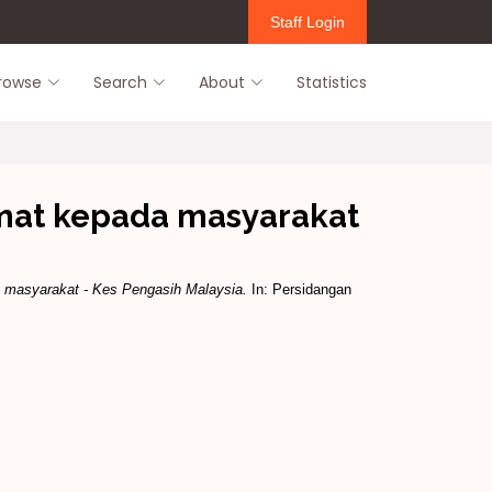
Staff Login
rowse
Search
About
Statistics
mat kepada masyarakat
 masyarakat - Kes Pengasih Malaysia.
In: Persidangan