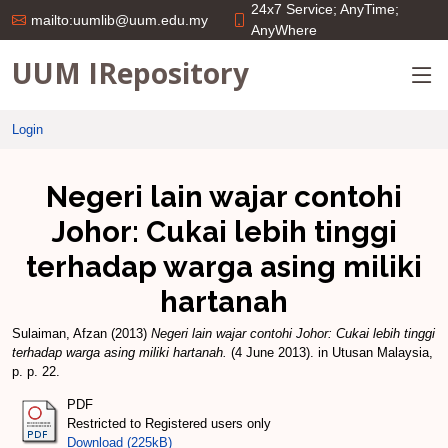
24x7 Service; AnyTime;
mailto:uumlib@uum.edu.my
AnyWhere
UUM IRepository
Login
Negeri lain wajar contohi
Johor: Cukai lebih tinggi
terhadap warga asing miliki
hartanah
Sulaiman, Afzan
(2013)
Negeri lain wajar contohi Johor: Cukai lebih tinggi
terhadap warga asing miliki hartanah.
(4 June 2013). in Utusan Malaysia,
p. p. 22.
PDF
Restricted to Registered users only
Download (225kB)