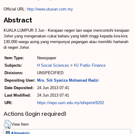
Official URL:
http://www.utusan.com.my
Abstract
KUALA LUMPUR 3 Jun - Kerajaan negeri lain wajar mencontohi kerajaan
Johor yang mengenakan cukai baharu yang lebih tinggi kepada kira-kira
130,000 warga asing yang mempunyai pegangan atau memiliki hartanah
di negeri Johor.
Item Type:
Newspaper
Subjects:
H Social Sciences
>
HJ Public Finance
Divisions:
UNSPECIFIED
Depositing User:
Mrs. Siti Syariza Mohamad Radzi
Date Deposited:
24 Jun 2013 07:41
Last Modified:
24 Jun 2013 07:41
URI:
https://repo.uum.edu.my/id/eprint/8202
Actions (login required)
View Item
Altmetric