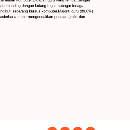
ralatan komputer.Didapati guru yang terlibat dengan
u berbanding dengan bidang tugas sebagai tenaga
gikuti sebarang kursus komputer.Majoriti guru (89.0%)
ederhana mahir mengendalikan perisian grafik dan