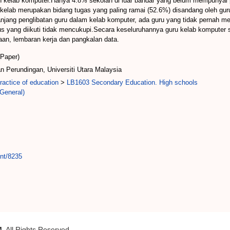
kelab komputer.Hanya 4.8% sekolah di luar bandar yang belum mempunyai pe
kelab merupakan bidang tugas yang paling ramai (52.6%) disandang oleh gur
jang penglibatan guru dalam kelab komputer, ada guru yang tidak pernah men
 yang diikuti tidak mencukupi.Secara keseluruhannya guru kelab komputer s
an, lembaran kerja dan pangkalan data.
(Paper)
n Perundingan, Universiti Utara Malaysia
actice of education
>
LB1603 Secondary Education. High schools
General)
int/8235
M
. All Rights Reserved