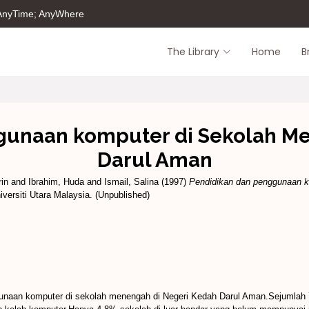
 AnyTime; AnyWhere
The Library
Home
B
gunaan komputer di Sekolah M
Darul Aman
rin
and
Ibrahim, Huda
and
Ismail, Salina
(1997)
Pendidikan dan penggunaan k
versiti Utara Malaysia. (Unpublished)
ggunaan komputer di sekolah menengah di Negeri Kedah Darul Aman.Sejumlah