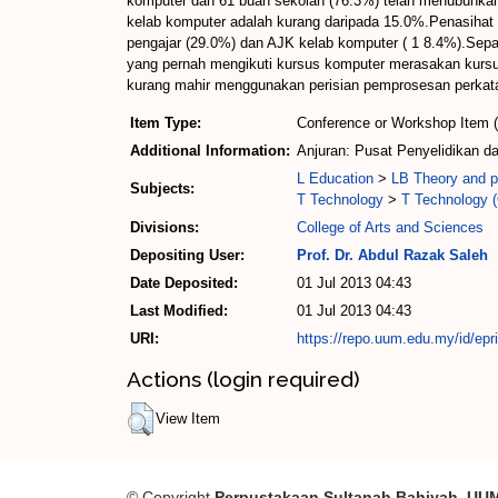
komputer dan 61 buah sekolah (76.3%) telah menubuhkan 
kelab komputer adalah kurang daripada 15.0%.Penasihat 
pengajar (29.0%) dan AJK kelab komputer ( 1 8.4%).Sepan
yang pernah mengikuti kursus komputer merasakan kursus
kurang mahir menggunakan perisian pemprosesan perkata
Item Type:
Conference or Workshop Item 
Additional Information:
Anjuran: Pusat Penyelidikan da
L Education
>
LB Theory and pr
Subjects:
T Technology
>
T Technology (
Divisions:
College of Arts and Sciences
Depositing User:
Prof. Dr. Abdul Razak Saleh
Date Deposited:
01 Jul 2013 04:43
Last Modified:
01 Jul 2013 04:43
URI:
https://repo.uum.edu.my/id/epr
Actions (login required)
View Item
© Copyright
Perpustakaan Sultanah Bahiyah, UU