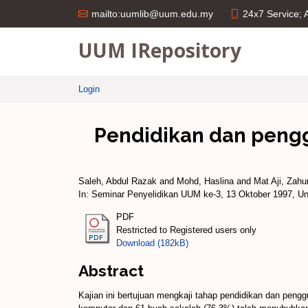
24x7 Service;
mailto:uumlib@uum.edu.my
UUM IRepository
Login
Pendidikan dan peng
Saleh, Abdul Razak
and
Mohd, Haslina
and
Mat Aji, Zahu
In: Seminar Penyelidikan UUM ke-3, 13 Oktober 1997, Uni
PDF
Restricted to Registered users only
Download (182kB)
Abstract
Kajian ini bertujuan mengkaji tahap pendidikan dan pen