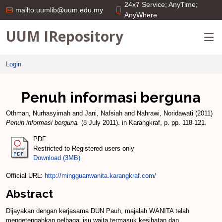
24x7 Service; AnyTime;
mailto:uumlib@uum.edu.my
AnyWhere
UUM IRepository
Login
Penuh informasi berguna
Othman, Nurhasyimah
and
Jani, Nafsiah
and
Nahrawi, Noridawati
(2011)
Penuh informasi berguna.
(8 July 2011). in Karangkraf, p. pp. 118-121.
PDF
Restricted to Registered users only
Download (3MB)
Official URL:
http://mingguanwanita.karangkraf.com/
Abstract
Dijayakan dengan kerjasama DUN Pauh, majalah WANITA telah
mengetengahkan pelbagai isu waita termasuk kesihatan dan