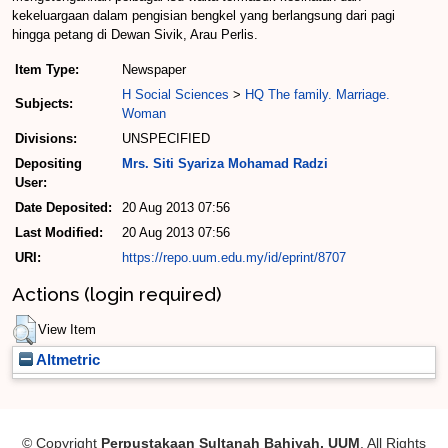
kekeluargaan dalam pengisian bengkel yang berlangsung dari pagi
hingga petang di Dewan Sivik, Arau Perlis.
Item Type:
Newspaper
H Social Sciences
>
HQ The family. Marriage.
Subjects:
Woman
Divisions:
UNSPECIFIED
Depositing
Mrs. Siti Syariza Mohamad Radzi
User:
Date Deposited:
20 Aug 2013 07:56
Last Modified:
20 Aug 2013 07:56
URI:
https://repo.uum.edu.my/id/eprint/8707
Actions (login required)
View Item
Altmetric
© Copyright
Perpustakaan Sultanah Bahiyah, UUM
. All Rights