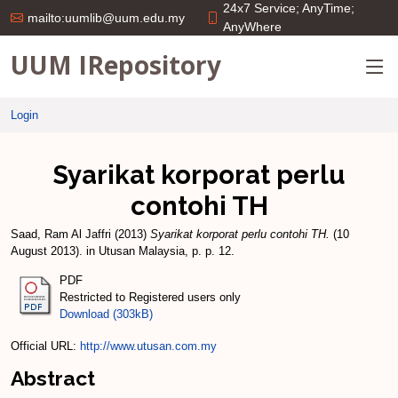
24x7 Service; AnyTime;
mailto:uumlib@uum.edu.my
AnyWhere
UUM IRepository
Login
Syarikat korporat perlu
contohi TH
Saad, Ram Al Jaffri
(2013)
Syarikat korporat perlu contohi TH.
(10
August 2013). in Utusan Malaysia, p. p. 12.
PDF
Restricted to Registered users only
Download (303kB)
Official URL:
http://www.utusan.com.my
Abstract