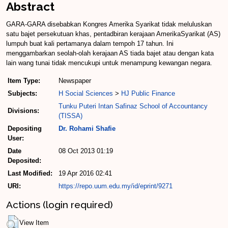
Abstract
GARA-GARA disebabkan Kongres Amerika Syarikat tidak meluluskan
satu bajet persekutuan khas, pentadbiran kerajaan AmerikaSyarikat (AS)
lumpuh buat kali pertamanya dalam tempoh 17 tahun. Ini
menggambarkan seolah-olah kerajaan AS tiada bajet atau dengan kata
lain wang tunai tidak mencukupi untuk menampung kewangan negara.
Item Type:
Newspaper
Subjects:
H Social Sciences
>
HJ Public Finance
Tunku Puteri Intan Safinaz School of Accountancy
Divisions:
(TISSA)
Depositing
Dr. Rohami Shafie
User:
Date
08 Oct 2013 01:19
Deposited:
Last Modified:
19 Apr 2016 02:41
URI:
https://repo.uum.edu.my/id/eprint/9271
Actions (login required)
View Item