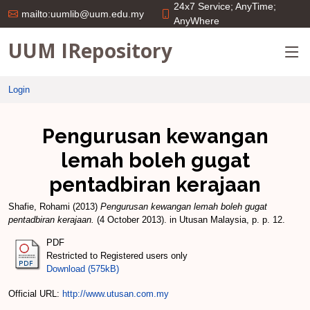
24x7 Service; AnyTime;
mailto:uumlib@uum.edu.my
AnyWhere
UUM IRepository
Login
Pengurusan kewangan
lemah boleh gugat
pentadbiran kerajaan
Shafie, Rohami
(2013)
Pengurusan kewangan lemah boleh gugat
pentadbiran kerajaan.
(4 October 2013). in Utusan Malaysia, p. p. 12.
PDF
Restricted to Registered users only
Download (575kB)
Official URL:
http://www.utusan.com.my