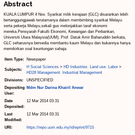
Abstract
KUALA LUMPUR 4 Nov. Syarikat milik kerajaan (GLC) disarankan lebih
bertanggungjawab terutamanya dalam membimbing syarikat Melayu
serta pekerja Melayu,sekali gus melonjakkan taraf ekonomi
mereka.Pensyarah Fakulti Ekonomi, Kewangan dan Perbankan,
Universiti Utara Malaysia(UUM), Prof. Datuk Amir Baharuddin berkata,
GLC seharusnya bersedia membantu kaum Melayu dan bukannya hanya
memikirkan soal keuntungan sahaja.
Item Type:
Newspaper
H Social Sciences
>
HD Industries. Land use. Labor
>
Subjects:
HD28 Management. Industrial Management
Divisions:
UNSPECIFIED
Depositing
Mdm Nur Darina Khairil Anwar
User:
Date
12 Mar 2014 03:31
Deposited:
Last
12 Mar 2014 03:31
Modified:
URI:
https://repo.uum.edu.my/id/eprint/9715