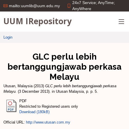
24x7 Service; AnyTime;
mailto:uumlib@uum.edu.my
AnyWhere
UUM IRepository
Login
GLC perlu lebih
bertanggungjawab perkasa
Melayu
Utusan, Malaysia
(2013)
GLC perlu lebih bertanggungjawab perkasa
Melayu.
(3 December 2013). in Utusan Malaysia, p. p. 5.
PDF
Restricted to Registered users only
Download (180kB)
Official URL:
http://www.utusan.com.my