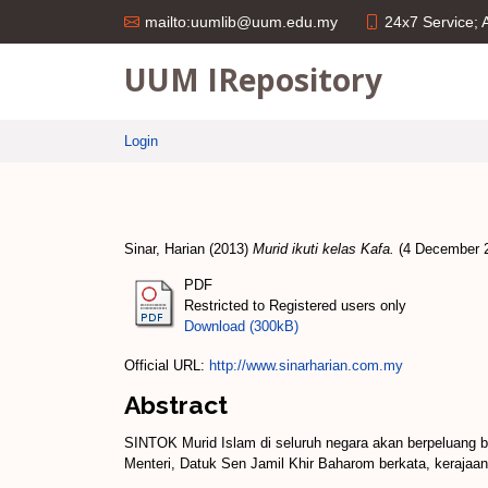
24x7 Service;
mailto:uumlib@uum.edu.my
UUM IRepository
Login
Sinar, Harian
(2013)
Murid ikuti kelas Kafa.
(4 December 20
PDF
Restricted to Registered users only
Download (300kB)
Official URL:
http://www.sinarharian.com.my
Abstract
SINTOK Murid Islam di seluruh negara akan berpeluang b
Menteri, Datuk Sen Jamil Khir Baharom berkata, kerajaan