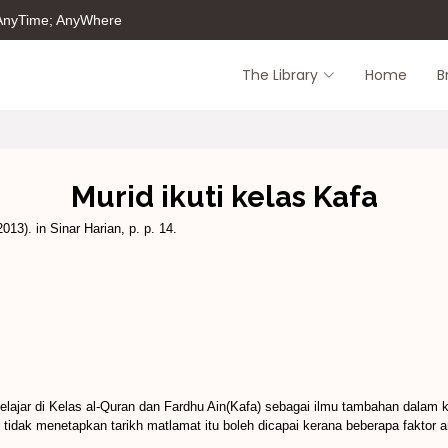
 AnyTime; AnyWhere
The Library
Home
B
Murid ikuti kelas Kafa
13). in Sinar Harian, p. p. 14.
elajar di Kelas al-Quran dan Fardhu Ain(Kafa) sebagai ilmu tambahan dalam 
 tidak menetapkan tarikh matlamat itu boleh dicapai kerana beberapa faktor 