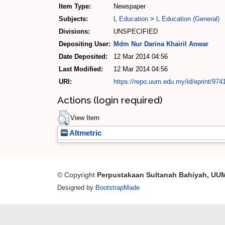
Item Type:
Newspaper
Subjects:
L Education
>
L Education (General)
Divisions:
UNSPECIFIED
Depositing User:
Mdm Nur Darina Khairil Anwar
Date Deposited:
12 Mar 2014 04:56
Last Modified:
12 Mar 2014 04:56
URI:
https://repo.uum.edu.my/id/eprint/974
Actions (login required)
View Item
Altmetric
© Copyright
Perpustakaan Sultanah Bahiyah, UU
Designed by
BootstrapMade