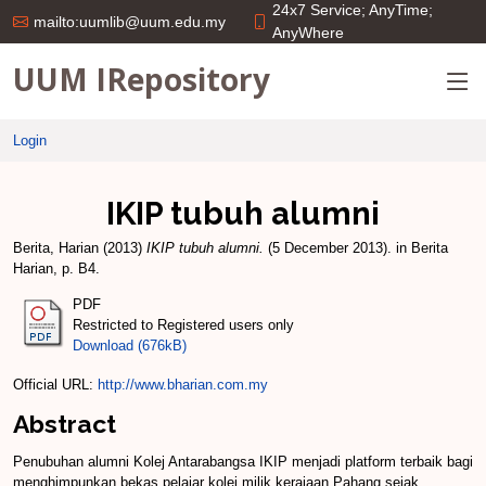
24x7 Service; AnyTime;
mailto:uumlib@uum.edu.my
AnyWhere
UUM IRepository
Login
IKIP tubuh alumni
Berita, Harian
(2013)
IKIP tubuh alumni.
(5 December 2013). in Berita
Harian, p. B4.
PDF
Restricted to Registered users only
Download (676kB)
Official URL:
http://www.bharian.com.my
Abstract
Penubuhan alumni Kolej Antarabangsa IKIP menjadi platform terbaik bagi
menghimpunkan bekas pelajar kolej milik kerajaan Pahang sejak