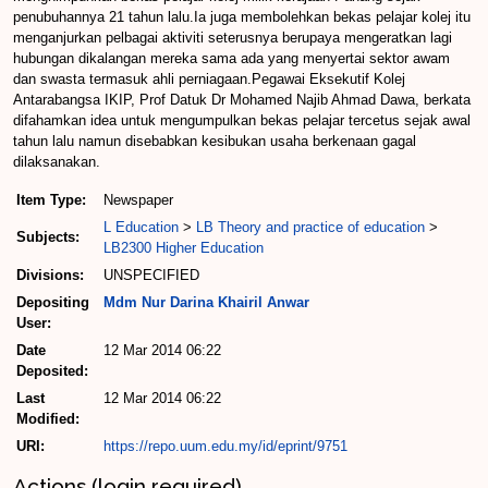
penubuhannya 21 tahun lalu.Ia juga membolehkan bekas pelajar kolej itu
menganjurkan pelbagai aktiviti seterusnya berupaya mengeratkan lagi
hubungan dikalangan mereka sama ada yang menyertai sektor awam
dan swasta termasuk ahli perniagaan.Pegawai Eksekutif Kolej
Antarabangsa IKIP, Prof Datuk Dr Mohamed Najib Ahmad Dawa, berkata
difahamkan idea untuk mengumpulkan bekas pelajar tercetus sejak awal
tahun lalu namun disebabkan kesibukan usaha berkenaan gagal
dilaksanakan.
Item Type:
Newspaper
L Education
>
LB Theory and practice of education
>
Subjects:
LB2300 Higher Education
Divisions:
UNSPECIFIED
Depositing
Mdm Nur Darina Khairil Anwar
User:
Date
12 Mar 2014 06:22
Deposited:
Last
12 Mar 2014 06:22
Modified:
URI:
https://repo.uum.edu.my/id/eprint/9751
Actions (login required)