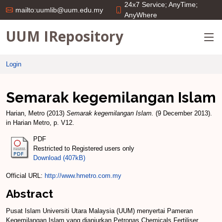
24x7 Service; AnyTime;
mailto:uumlib@uum.edu.my
AnyWhere
UUM IRepository
Login
Semarak kegemilangan Islam
Harian, Metro
(2013)
Semarak kegemilangan Islam.
(9 December 2013).
in Harian Metro, p. V12.
PDF
Restricted to Registered users only
Download (407kB)
Official URL:
http://www.hmetro.com.my
Abstract
Pusat Islam Universiti Utara Malaysia (UUM) menyertai Pameran
Kegemilangan Islam yang dianjurkan Petronas Chemicals Fertiliser