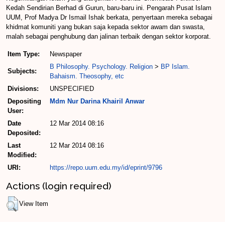
Kedah Sendirian Berhad di Gurun, baru-baru ini. Pengarah Pusat Islam
UUM, Prof Madya Dr Ismail Ishak berkata, penyertaan mereka sebagai
khidmat komuniti yang bukan saja kepada sektor awam dan swasta,
malah sebagai penghubung dan jalinan terbaik dengan sektor korporat.
Item Type:
Newspaper
B Philosophy. Psychology. Religion
>
BP Islam.
Subjects:
Bahaism. Theosophy, etc
Divisions:
UNSPECIFIED
Depositing
Mdm Nur Darina Khairil Anwar
User:
Date
12 Mar 2014 08:16
Deposited:
Last
12 Mar 2014 08:16
Modified:
URI:
https://repo.uum.edu.my/id/eprint/9796
Actions (login required)
View Item