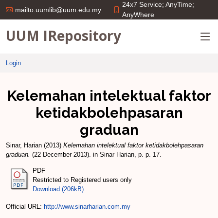
24x7 Service; AnyTime;
mailto:uumlib@uum.edu.my
AnyWhere
UUM IRepository
Login
Kelemahan intelektual faktor
ketidakbolehpasaran
graduan
Sinar, Harian
(2013)
Kelemahan intelektual faktor ketidakbolehpasaran
graduan.
(22 December 2013). in Sinar Harian, p. p. 17.
PDF
Restricted to Registered users only
Download (206kB)
Official URL:
http://www.sinarharian.com.my