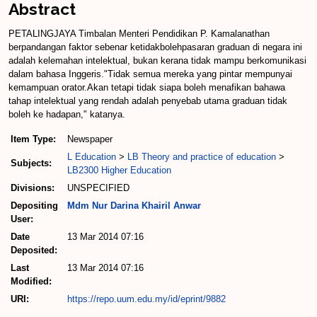
Abstract
PETALINGJAYA Timbalan Menteri Pendidikan P. Kamalanathan
berpandangan faktor sebenar ketidakbolehpasaran graduan di negara ini
adalah kelemahan intelektual, bukan kerana tidak mampu berkomunikasi
dalam bahasa Inggeris."Tidak semua mereka yang pintar mempunyai
kemampuan orator.Akan tetapi tidak siapa boleh menafikan bahawa
tahap intelektual yang rendah adalah penyebab utama graduan tidak
boleh ke hadapan," katanya.
Item Type:
Newspaper
L Education
>
LB Theory and practice of education
>
Subjects:
LB2300 Higher Education
Divisions:
UNSPECIFIED
Depositing
Mdm Nur Darina Khairil Anwar
User:
Date
13 Mar 2014 07:16
Deposited:
Last
13 Mar 2014 07:16
Modified:
URI:
https://repo.uum.edu.my/id/eprint/9882