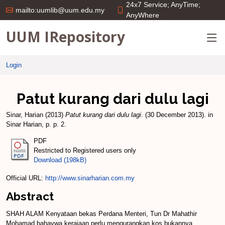
24x7 Service; AnyTime;
mailto:uumlib@uum.edu.my
AnyWhere
UUM IRepository
Login
Patut kurang dari dulu lagi
Sinar, Harian
(2013)
Patut kurang dari dulu lagi.
(30 December 2013). in
Sinar Harian, p. p. 2.
PDF
Restricted to Registered users only
Download (198kB)
Official URL:
http://www.sinarharian.com.my
Abstract
SHAH ALAM Kenyataan bekas Perdana Menteri, Tun Dr Mahathir
Mohamad bahavwa kerajaan perlu mengurangkan kos bukannya