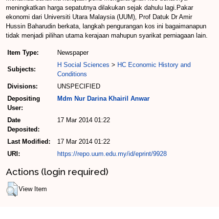
meningkatkan harga sepatutnya dilakukan sejak dahulu lagi.Pakar
ekonomi dari Universiti Utara Malaysia (UUM), Prof Datuk Dr Amir
Hussin Baharudin berkata, langkah pengurangan kos ini bagaimanapun
tidak menjadi pilihan utama kerajaan mahupun syarikat perniagaan lain.
Item Type:
Newspaper
H Social Sciences
>
HC Economic History and
Subjects:
Conditions
Divisions:
UNSPECIFIED
Depositing
Mdm Nur Darina Khairil Anwar
User:
Date
17 Mar 2014 01:22
Deposited:
Last Modified:
17 Mar 2014 01:22
URI:
https://repo.uum.edu.my/id/eprint/9928
Actions (login required)
View Item