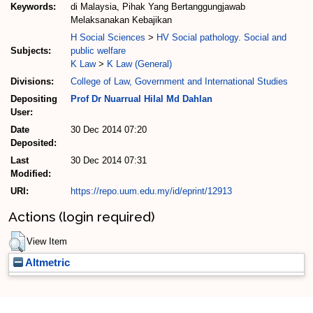
Keywords:
di Malaysia, Pihak Yang Bertanggungjawab
Melaksanakan Kebajikan
H Social Sciences
>
HV Social pathology. Social and
Subjects:
public welfare
K Law
>
K Law (General)
Divisions:
College of Law, Government and International Studies
Depositing
Prof Dr Nuarrual Hilal Md Dahlan
User:
Date
30 Dec 2014 07:20
Deposited:
Last
30 Dec 2014 07:31
Modified:
URI:
https://repo.uum.edu.my/id/eprint/12913
Actions (login required)
View Item
Altmetric