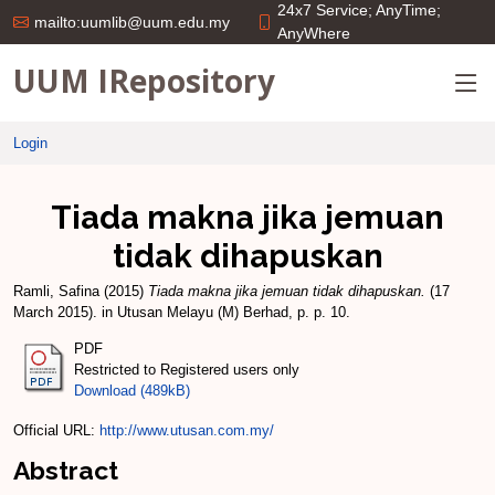
24x7 Service; AnyTime;
mailto:uumlib@uum.edu.my
AnyWhere
UUM IRepository
Login
Tiada makna jika jemuan
tidak dihapuskan
Ramli, Safina
(2015)
Tiada makna jika jemuan tidak dihapuskan.
(17
March 2015). in Utusan Melayu (M) Berhad, p. p. 10.
PDF
Restricted to Registered users only
Download (489kB)
Official URL:
http://www.utusan.com.my/
Abstract