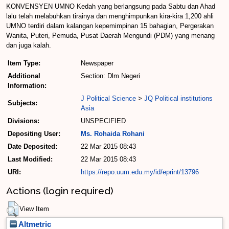
KONVENSYEN UMNO Kedah yang berlangsung pada Sabtu dan Ahad
lalu telah melabuh­kan tirainya dan menghimpunkan kira­-kira 1,200 ahli
UMNO terdiri dalam kalangan kepemimpinan 15 bahagian, Pergerakan
Wanita, Put­eri, Pemuda, Pusat Daerah Men­gundi (PDM) yang menang
dan juga kalah.
Item Type:
Newspaper
Additional
Section: Dlm Negeri
Information:
J Political Science
>
JQ Political institutions
Subjects:
Asia
Divisions:
UNSPECIFIED
Depositing User:
Ms. Rohaida Rohani
Date Deposited:
22 Mar 2015 08:43
Last Modified:
22 Mar 2015 08:43
URI:
https://repo.uum.edu.my/id/eprint/13796
Actions (login required)
View Item
Altmetric