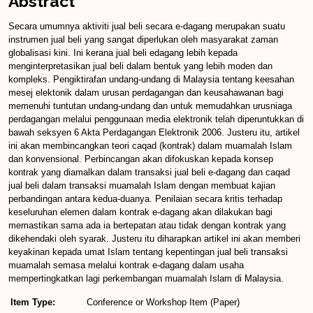
Abstract
Secara umumnya aktiviti jual beli secara e-dagang merupakan suatu
instrumen jual beli yang sangat diperlukan oleh masyarakat zaman
globalisasi kini. Ini kerana jual beli edagang lebih kepada
menginterpretasikan jual beli dalam bentuk yang lebih moden dan
kompleks. Pengiktirafan undang-undang di Malaysia tentang keesahan
mesej elektonik dalam urusan perdagangan dan keusahawanan bagi
memenuhi tuntutan undang-undang dan untuk memudahkan urusniaga
perdagangan melalui penggunaan media elektronik telah diperuntukkan di
bawah seksyen 6 Akta Perdagangan Elektronik 2006. Justeru itu, artikel
ini akan membincangkan teori caqad (kontrak) dalam muamalah Islam
dan konvensional. Perbincangan akan difokuskan kepada konsep
kontrak yang diamalkan dalam transaksi jual beli e-dagang dan caqad
jual beli dalam transaksi muamalah Islam dengan membuat kajian
perbandingan antara kedua-duanya. Penilaian secara kritis terhadap
keseluruhan elemen dalam kontrak e-dagang akan dilakukan bagi
memastikan sama ada ia bertepatan atau tidak dengan kontrak yang
dikehendaki oleh syarak. Justeru itu diharapkan artikel ini akan memberi
keyakinan kepada umat Islam tentang kepentingan jual beli transaksi
muamalah semasa melalui kontrak e-dagang dalam usaha
mempertingkatkan lagi perkembangan muamalah Islam di Malaysia.
Item Type:
Conference or Workshop Item (Paper)