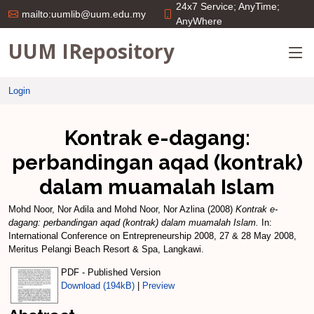
24x7 Service; AnyTime;
mailto:uumlib@uum.edu.my
AnyWhere
UUM IRepository
Login
Kontrak e-dagang:
perbandingan aqad (kontrak)
dalam muamalah Islam
Mohd Noor, Nor Adila
and
Mohd Noor, Nor Azlina
(2008)
Kontrak e-
dagang: perbandingan aqad (kontrak) dalam muamalah Islam.
In:
International Conference on Entrepreneurship 2008, 27 & 28 May 2008,
Meritus Pelangi Beach Resort & Spa, Langkawi.
PDF - Published Version
Download (194kB)
|
Preview