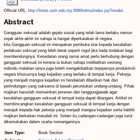
Official URL:
http://lintas.uum.edu.my:8080/elmu/index.jsp?modul...
Abstract
Gangguan seksual adalah gejala sosial yang telah lama berlaku namun
sejak akhir-akhir ini sahaja ia hangat diperkatakan di negara
kita.Gangguan seksual ini merupakan pembuka tirai kepada kesalahan
perlakuan seksual yang lebih berat seperti rogol jika tiada tindakan bagi
membendungnya. Kesedaran orang ramai amat perlu berhubung dengan
gangguan seksual ini kerana ia bukan sahaja melibatkan seorang
individu malahan ianya juga boleh mengakibatkan terjejasnya produktiviti
negara khususnya bagi kejadian yang berlaku di tempat kerja. Pekerja
yang menjadi mangsa kejadian ini hendaklah diberikan hak dan
perlindungan yang saksama di bawah peruntukan undang-undang. Pihak
majikan haruslah memainkan peranan dan tanggungjawab agar
kesalahan gangguan seksual di tempat kerja dapat ditangani. Artikel ini
membincangkan kesalahan gangguan seksual di tempat kerja dengan
merujuk kepada hak pekerja yang menjadi mangsa kejadian serta liabiliti
majikan berkaitan masalah ini. Selain itu,cadangan-cadangan juga turut
dikemukakan dalam usaha menanganinya.
Item Type:
Book Section