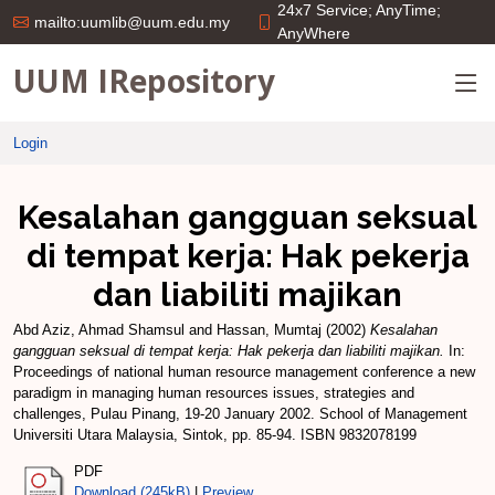
24x7 Service; AnyTime;
mailto:uumlib@uum.edu.my
AnyWhere
UUM IRepository
Login
Kesalahan gangguan seksual
di tempat kerja: Hak pekerja
dan liabiliti majikan
Abd Aziz, Ahmad Shamsul
and
Hassan, Mumtaj
(2002)
Kesalahan
gangguan seksual di tempat kerja: Hak pekerja dan liabiliti majikan.
In:
Proceedings of national human resource management conference a new
paradigm in managing human resources issues, strategies and
challenges, Pulau Pinang, 19-20 January 2002. School of Management
Universiti Utara Malaysia, Sintok, pp. 85-94. ISBN 9832078199
PDF
Download (245kB)
|
Preview