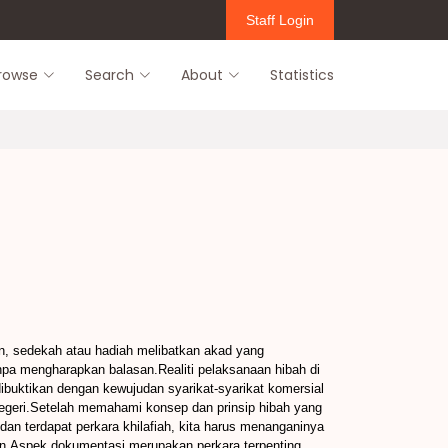
Staff Login
rowse
Search
About
Statistics
n, sedekah atau hadiah melibatkan akad yang
pa mengharapkan balasan.Realiti pelaksanaan hibah di
buktikan dengan kewujudan syarikat-syarikat komersial
egeri.Setelah memahami konsep dan prinsip hibah yang
an terdapat perkara khilafiah, kita harus menanganinya
an.Aspek dokumentasi merupakan perkara terpenting