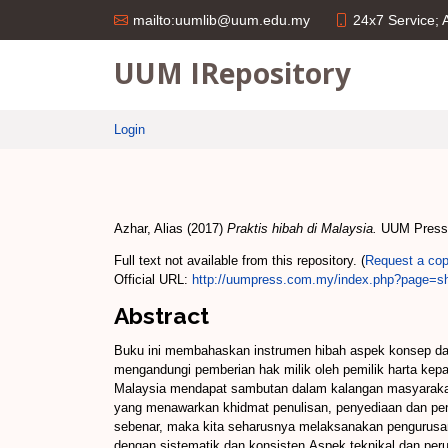
24x7 Service;
mailto:uumlib@uum.edu.my
UUM IRepository
Login
Azhar, Alias
(2017)
Praktis hibah di Malaysia.
UUM Press,
Full text not available from this repository. (
Request a co
Official URL:
http://uumpress.com.my/index.php?page=sh
Abstract
Buku ini membahaskan instrumen hibah aspek konsep dan
mengandungi pemberian hak milik oleh pemilik harta kep
Malaysia mendapat sambutan dalam kalangan masyarakat d
yang menawarkan khidmat penulisan, penyediaan dan pen
sebenar, maka kita seharusnya melaksanakan pengurusan 
dengan sistematik dan konsisten.Aspek teknikal dan pe