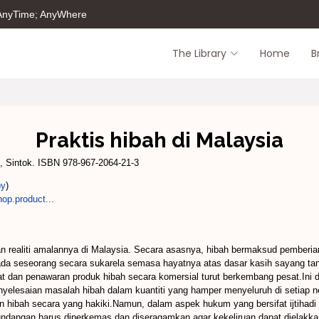
 AnyTime; AnyWhere
The Library
Home
B
Praktis hibah di Malaysia
 Sintok. ISBN 978-967-2064-21-3
py
)
op.product...
 realiti amalannya di Malaysia. Secara asasnya, hibah bermaksud pemberia
ada seseorang secara sukarela semasa hayatnya atas dasar kasih sayang tan
an penawaran produk hibah secara komersial turut berkembang pesat.Ini di
yelesaian masalah hibah dalam kuantiti yang hamper menyeluruh di setiap n
hibah secara yang hakiki.Namun, dalam aspek hukum yang bersifat ijtihadi d
rundangan harus diperkemas dan diseragamkan agar kekeliruan dapat dielakk