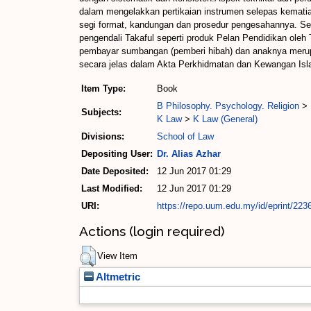
dalam mengelakkan pertikaian instrumen selepas kematia
segi format, kandungan dan prosedur pengesahannya. Se
pengendali Takaful seperti produk Pelan Pendidikan oleh
pembayar sumbangan (pemberi hibah) dan anaknya merupak
secara jelas dalam Akta Perkhidmatan dan Kewangan Islam 
Item Type:
Book
B Philosophy. Psychology. Religion
>
Subjects:
K Law
>
K Law (General)
Divisions:
School of Law
Depositing User:
Dr. Alias Azhar
Date Deposited:
12 Jun 2017 01:29
Last Modified:
12 Jun 2017 01:29
URI:
https://repo.uum.edu.my/id/eprint/223
Actions (login required)
View Item
Altmetric