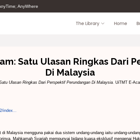
 AnyTime; AnyWhere
The Library
Home
B
lam: Satu Ulasan Ringkas Dari 
Di Malaysia
Satu Ulasan Ringkas Dari Perspektif Perundangan Di Malaysia.
UiTMT E-Acade
2/index...
at di Malaysia mengguna pakai dua sistem undang-undang iaitu undang-undan
a teorinya, Mahkamah Syariah mempunyai bidang kuasa eksklusif mengenai H