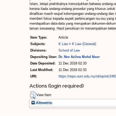
Islam, tetapi praktikalnya menunjukkan bahawa undang-und
kerana tiada undang-undang prosedur yang khusus untuk me
dinafikan masih wujud kelompangan undang-undang dan isu-
memberi fokus kepada aspek perbincangan isu-isu yang 
mendapatkan data-data yang merupakan dokumen-dokumen s
laman sesawang. Hasil penulisan ini menampakkan beber
Item Type:
Article
Subjects:
K Law
>
K Law (General)
Divisions:
School of Law
Depositing User:
Dr. Nor Azlina Mohd Noor
Date Deposited:
11 Dec 2018 02:33
Last Modified:
11 Dec 2018 02:33
URI:
https://repo.uum.edu.my/id/eprint/249
Actions (login required)
View Item
Altmetric