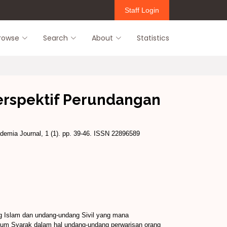
Staff Login
rowse
Search
About
Statistics
Perspektif Perundangan
mia Journal, 1 (1). pp. 39-46. ISSN 22896589
g Islam dan undang-undang Sivil yang mana
ukum Syarak dalam hal undang-undang perwarisan orang