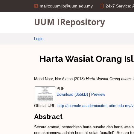
24x7 Service;
mailto:uumlib@uum.edu.my
UUM IRepository
Login
Harta Wasiat Orang Is
Mohd Noor, Nor Azlina
(2018)
Harta Wasiat Orang Islam: 
PDF
Download (355kB)
|
Preview
Official URL:
http://journale-academiauitmt.uitm.edu.my/v
Abstract
Secara amnya, pentadbiran harta pusaka dan harta wasi
pemakaiannnya adalah bersifat selari (parallel). Secar