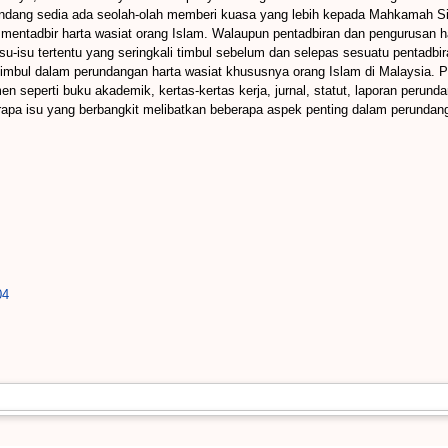
ang sedia ada seolah-olah memberi kuasa yang lebih kepada Mahkamah Sivil da
ntadbir harta wasiat orang Islam. Walaupun pentadbiran dan pengurusan harta
isu tertentu yang seringkali timbul sebelum dan selepas sesuatu pentadbiran 
timbul dalam perundangan harta wasiat khususnya orang Islam di Malaysia. 
eperti buku akademik, kertas-kertas kerja, jurnal, statut, laporan perunda
apa isu yang berbangkit melibatkan beberapa aspek penting dalam perundan
04